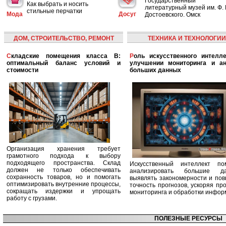
Государственный
Как выбрать и носить
литературный музей им. Ф. 
стильные перчатки
Мода
Досуг
Достоевского. Омск
ДОМ, СТРОИТЕЛЬСТВО, РЕМОНТ
ТЕХНИКА И ТЕХНОЛОГИИ
Складские помещения класса B:
Роль искусственного интеллекта в
оптимальный баланс условий и
улучшении мониторинга и ан
стоимости
больших данных
Организация хранения требует
грамотного подхода к выбору
подходящего пространства. Склад
Искусственный интеллект по
должен не только обеспечивать
анализировать большие да
сохранность товаров, но и помогать
выявлять закономерности и по
оптимизировать внутренние процессы,
точность прогнозов, ускоряя пр
сокращать издержки и упрощать
мониторинга и обработки инфор
работу с грузами.
ПОЛЕЗНЫЕ РЕСУРСЫ