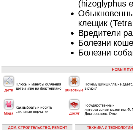
(hizoglyphus 
Обыкновенны
клещик (Tetra
Вредители ра
Болезни коше
Болезни соба
НОВЫЕ ПУ
Плюсы и минусы обучения
Почему шиншилла не даётс
детей игре на фортепиано
в руки?
Дети
Животные
Государственный
Как выбрать и носить
литературный музей им. Ф. 
стильные перчатки
Мода
Досуг
Достоевского. Омск
ДОМ, СТРОИТЕЛЬСТВО, РЕМОНТ
ТЕХНИКА И ТЕХНОЛОГИИ