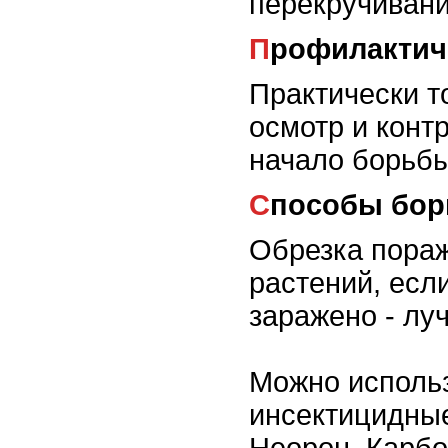
перекручивани
Профилакти
Практически т
осмотр и конт
начало борьбы
Способы бо
Обрезка пора
растений, есл
заражено - лу
Можно исполь
инсектицидные