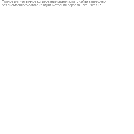
Полное или частичное копирование материалов с сайта запрещено
без письменного согласия администрации портала Free-Press.RU