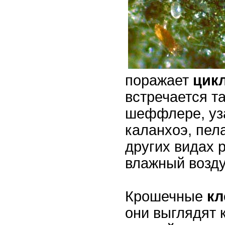
поражает
цик
встречается т
шеффлере, уз
каланхоэ, пел
других видах 
влажный возду
Крошечные
к
они выглядят 