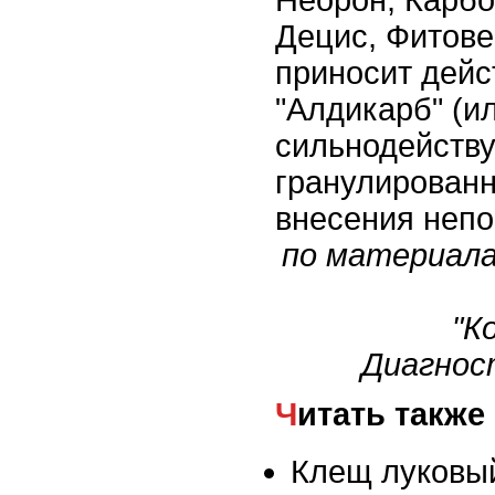
Неорон, Карбо
Децис, Фитове
приносит дейс
"Алдикарб" (ил
сильнодейств
гранулированн
внесения непо
по материала
"К
Диагност
Читать также
Клещ луковы