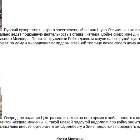
Русский супер-агент - строго засекреченный шпион Шура Осечкин, он же
льно ведет подрывную деятельность в ставке Гитлера. Войне скоро конец, и 
ьного Мюллера. Простые труженики Рейха давно махнули на все рукой, пус
учает по дому и выращивает помидоры в тайной теплице возле своего дома н
Очередное задание Центра сваливается на него прямо с неба - вместе с 
мечтой каждого мужчины. С такой боевой подругой недолго и про войну забыт
 счастливо вместе, супер-агентам Шуренбергу и Зине предстоит провернуть 
Катки Москвы: