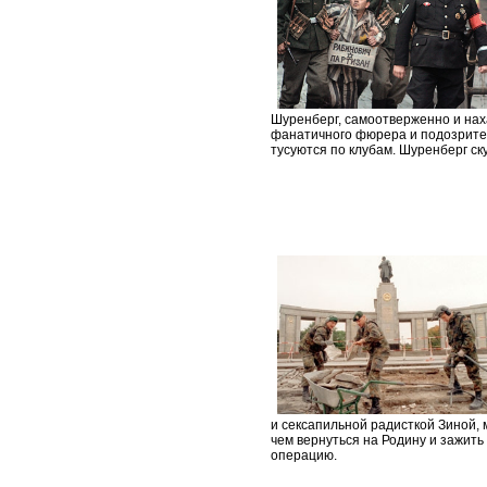
Шуренберг, самоотверженно и наха
фанатичного фюрера и подозрител
тусуются по клубам. Шуренберг ск
и сексапильной радисткой Зиной, 
чем вернуться на Родину и зажить
операцию.