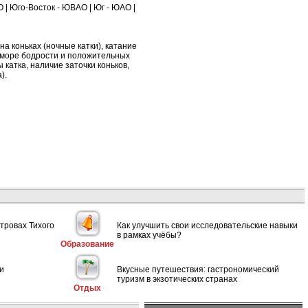
О
|
Юго-Восток - ЮВАО
|
Юг - ЮАО
|
на коньках (ночные катки), катание
м море бодрости и положительных
 катка, наличие заточки коньков,
).
тровах Тихого
Как улучшить свои исследовательские навыки
в рамках учёбы?
Образование
и
Вкусные путешествия: гастрономический
туризм в экзотических странах
Отдых