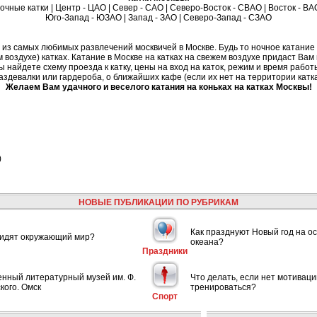
очные катки
|
Центр - ЦАО
|
Север - САО
|
Северо-Восток - СВАО
|
Восток - ВА
Юго-Запад - ЮЗАО
|
Запад - ЗАО
|
Северо-Запад - СЗАО
о из самых любимых развлечений москвичей в Москве. Будь то ночное катание 
м воздухе) катках. Катание в Москве на катках на свежем воздухе придаст Ва
найдете схему проезда к катку, цены на вход на каток, режим и время работы
аздевалки или гардероба, о ближайших кафе (если их нет на территории катка
Желаем Вам удачного и веселого катания на коньках на катках Москвы!
)
НОВЫЕ ПУБЛИКАЦИИ ПО РУБРИКАМ
Как празднуют Новый год на ос
видят окружающий мир?
океана?
Праздники
енный литературный музей им. Ф.
Что делать, если нет мотиваци
кого. Омск
тренироваться?
Спорт