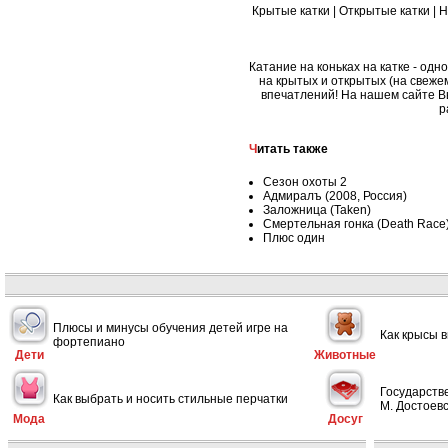
Крытые катки
|
Открытые катки
|
Н
Катание на коньках на катке - одн
на крытых и открытых (на свеже
впечатлений! На нашем сайте Вы 
р
Читать также
Сезон охоты 2
Адмиралъ (2008, Россия)
Заложница (Taken)
Смертельная гонка (Death Race
Плюс один
Плюсы и минусы обучения детей игре на
Как крысы 
фортепиано
Дети
Животные
Государств
Как выбрать и носить стильные перчатки
М. Достоевс
Мода
Досуг