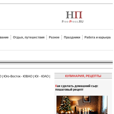
F
ree-
P
ress.
RU
вание
Отдых, путешествия
Разное
Праздники
Работа и карьера
КУЛИНАРИЯ, РЕЦЕПТЫ
О
|
Юго-Восток - ЮВАО
|
Юг - ЮАО
|
Как сделать домашний сыр:
пошаговый рецепт