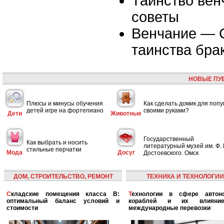
Таинство вен
советы
Венчание — 
таинства бра
НОВЫЕ ПУ
Плюсы и минусы обучения
Как сделать домик для попу
детей игре на фортепиано
своими руками?
Дети
Животные
Государственный
Как выбрать и носить
литературный музей им. Ф. 
стильные перчатки
Мода
Досуг
Достоевского. Омск
ДОМ, СТРОИТЕЛЬСТВО, РЕМОНТ
ТЕХНИКА И ТЕХНОЛОГИИ
Складские помещения класса B:
Технологии в сфере автономных
оптимальный баланс условий и
кораблей и их влияни
стоимости
международные перевозки