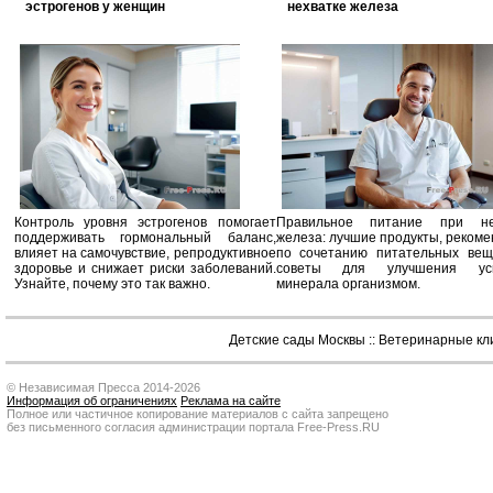
эстрогенов у женщин
нехватке железа
Контроль уровня эстрогенов помогает
Правильное питание при не
поддерживать гормональный баланс,
железа: лучшие продукты, реком
влияет на самочувствие, репродуктивное
по сочетанию питательных вещ
здоровье и снижает риски заболеваний.
советы для улучшения усв
Узнайте, почему это так важно.
минерала организмом.
Детские сады Москвы
::
Ветеринарные кл
© Независимая Пресса 2014-2026
Информация об ограничениях
Реклама на сайте
Полное или частичное копирование материалов с сайта запрещено
без письменного согласия администрации портала Free-Press.RU