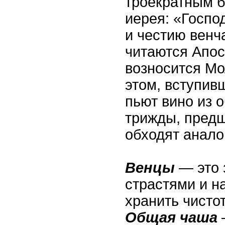
троекратным 
иерея: «Госпо
и честию венч
читаются Апос
возносится Мо
этом, вступив
пьют вино из 
трижды, пред
обходят анало
Венцы
— это 
страстями и н
хранить чистот
Общая чаша