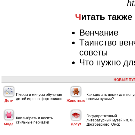
ht
Читать также
Венчание
Таинство вен
советы
Что нужно дл
НОВЫЕ ПУ
Плюсы и минусы обучения
Как сделать домик для попу
детей игре на фортепиано
своими руками?
Дети
Животные
Государственный
Как выбрать и носить
литературный музей им. Ф. 
стильные перчатки
Мода
Досуг
Достоевского. Омск