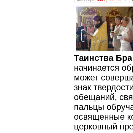
Категория
Праздники
Таинства Бра
начинается об
может соверша
знак твердост
обещаний, свя
пальцы обруч
освященные ко
церковный пре