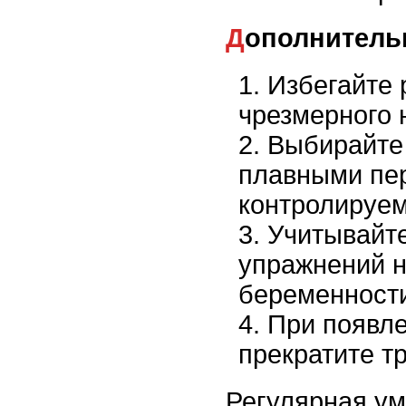
Дополнител
Избегайте 
чрезмерного 
Выбирайте
плавными пе
контролируе
Учитывайт
упражнений н
беременност
При появл
прекратите т
Регулярная ум