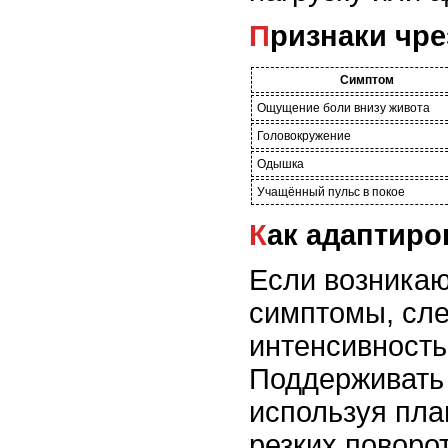
Признаки чр
Симптом
Ощущение боли внизу живота
Головокружение
Одышка
Учащённый пульс в покое
Как адаптир
Если возникаю
симптомы, сле
интенсивность
Поддерживать 
используя пла
резких поворо