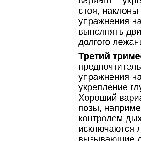
вариант – укр
стоя, наклоны
упражнения на
выполнять дв
долгого лежан
Третий триме
предпочтитель
упражнения на
укрепление гл
Хороший вариа
позы, наприме
контролем ды
исключаются л
вызывающие д