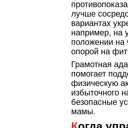
противопоказа
лучше сосредо
вариантах укр
например, на 
положении на 
опорой на фит
Грамотная ад
помогает подд
физическую ак
избыточного н
безопасные у
мамы.
Когда упражнения на