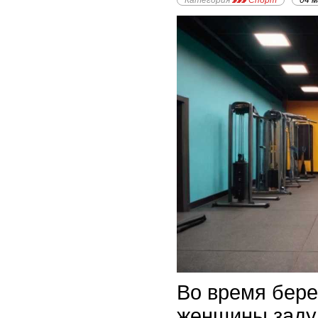
Категория
Спорт
04 
Во время бер
женщины заду