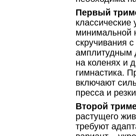
Первый трим
классические 
минимальной н
скручивания 
амплитудным 
на коленях и 
гимнастика. П
включают сил
пресса и резк
Второй триме
растущего жив
требуют адап