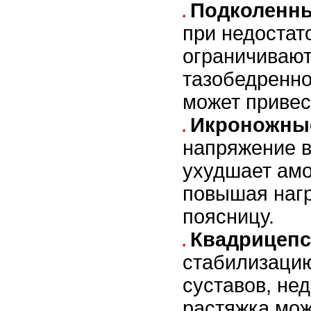
Подколенны
при недостат
ограничивают
тазобедренно
может привес
Икроножны
напряжение в
ухудшает амо
повышая нагр
поясницу.
Квадрицепс
стабилизаци
суставов, не
растяжка мож