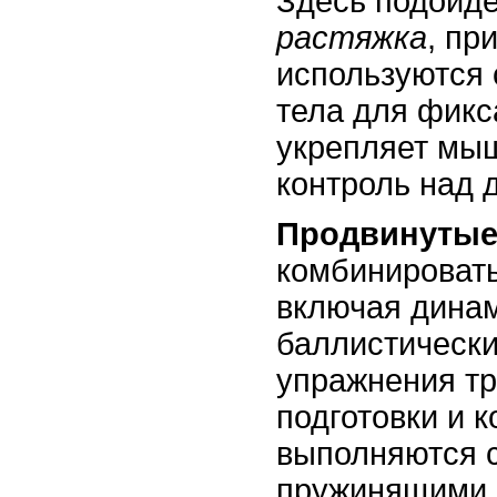
Здесь подойд
растяжка
, пр
используются 
тела для фикс
укрепляет мы
контроль над 
Продвинуты
комбинировать
включая дина
баллистическ
упражнения т
подготовки и к
выполняются 
пружинящими 