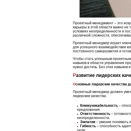
Проектный менеджмент – это иску
карьеры в этой области важно не 
условиях неопределенности и по
различной сложности, обеспечива
Проектный менеджер играет ключе
для успешного взаимодействия к
постоянного саморазвития и гото
Чтобы стать успешным проектным 
навыков в области управления про
нужно достичь. Без этих навыков 
Развитие лидерских ка
Основные лидерские качества 
Проектный менеджер должен уметь
лидерские качества:
Коммуникабельность
– спосо
предложения.
Ответственность
– готовност
неопределенности.
Эмпатия
– умение понимать п
Гибкость
– способность адапт
цели.