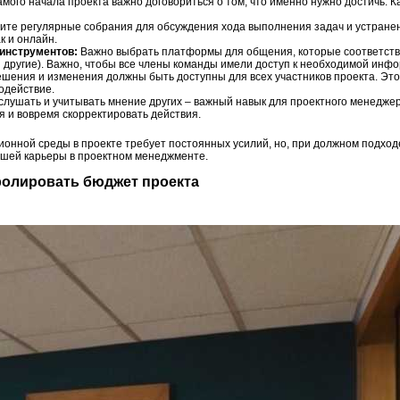
мого начала проекта важно договориться о том, что именно нужно достичь. 
те регулярные собрания для обсуждения хода выполнения задач и устранен
к и онлайн.
инструментов:
Важно выбрать платформы для общения, которые соответств
o и другие). Важно, чтобы все члены команды имели доступ к необходимой инф
шения и изменения должны быть доступны для всех участников проекта. Это
одействие.
лушать и учитывать мнение других – важный навык для проектного менеджер
 и вовремя скорректировать действия.
онной среды в проекте требует постоянных усилий, но, при должном подход
 вашей карьеры в проектном менеджменте.
тролировать бюджет проекта