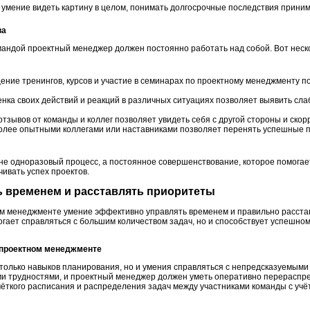
 умение видеть картину в целом, понимать долгосрочные последствия прин
ва
андой проектный менеджер должен постоянно работать над собой. Вот неск
ение тренингов, курсов и участие в семинарах по проектному менеджменту п
нка своих действий и реакций в различных ситуациях позволяет выявить сла
тзывов от команды и коллег позволяет увидеть себя с другой стороны и скор
более опытными коллегами или наставниками позволяет перенять успешные п
 не одноразовый процесс, а постоянное совершенствование, которое помогает
ивать успех проектов.
ть временем и расставлять приоритеты
ом менеджменте умение эффективно управлять временем и правильно расста
огает справляться с большим количеством задач, но и способствует успешном
 проектном менеджменте
только навыков планирования, но и умения справляться с непредсказуемыми
и трудностями, и проектный менеджер должен уметь оперативно перераспре
чёткого расписания и распределения задач между участниками команды с учё