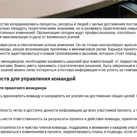
сство координировать процессы, ресурсы и людей с целью достижения пост
только обладать теоретическими знаниями, но и развивать практические навы
стоянных изменений. Организации сегодня ищут профессионалов, способных
я максимальную отдачу от вложенных усилий.
вую роль в обеспечении успеха компании. Он не только контролирует выполн
оманды, решая возникающие проблемы и минимизируя риски. Карьера проект
вности адаптироваться к новым требованиям и вызовам, которые стоят перед
менеджером, необходимо развивать широкий круг компетенций: от лидерства
ектами. Важно уметь принимать стратегические решения, быть уверенным в с
и знаний можно легко потеряться в потоках информации и не успеть за темпа
честв для управления командой
для проектного менеджера
 вдохновлять команду и направлять ее усилия на достижение общих целей.
бность четко и доступно донести информацию до всех участников проекта, а
ь нести ответственность за результаты проекта и действия команды, принят
отребности и чувства членов команды, поддержка и внимание к каждому участ
ироваться к изменениям в проекте, корректировать планы и подходы, если 