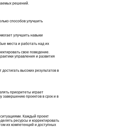
имаемых решений.
олько способов улучшить
омогает улучшить навыки
бые места и работать над их
ректировать свое поведение.
рактики управления и развития
 достигать высоких результатов в
влять приоритеты играет
у завершению проектов в срок и в
 ситуациями. Каждый проект
делять ресурсы и корректировать
том их компетенций и доступных