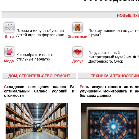
НОВЫЕ ПУ
Плюсы и минусы обучения
Почему шиншилла не даётс
детей игре на фортепиано
в руки?
Дети
Животные
Государственный
Как выбрать и носить
литературный музей им. Ф. 
стильные перчатки
Мода
Досуг
Достоевского. Омск
ДОМ, СТРОИТЕЛЬСТВО, РЕМОНТ
ТЕХНИКА И ТЕХНОЛОГИИ
Складские помещения класса B:
Роль искусственного интеллекта в
оптимальный баланс условий и
улучшении мониторинга и ан
стоимости
больших данных