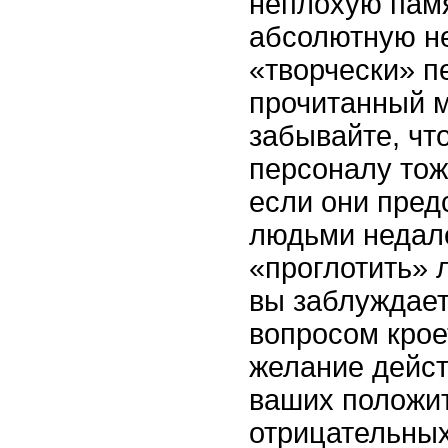
неплохую памя
абсолютную не
«творчески» п
прочитанный м
забывайте, чт
персоналу тож
если они пред
людьми недал
«проглотить»
вы заблуждает
вопросом крое
желание дейст
ваших положи
отрицательных