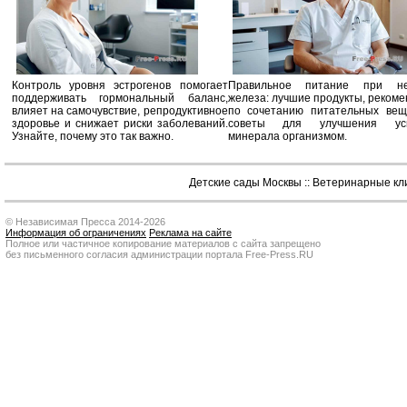
Контроль уровня эстрогенов помогает
Правильное питание при не
поддерживать гормональный баланс,
железа: лучшие продукты, реком
влияет на самочувствие, репродуктивное
по сочетанию питательных вещ
здоровье и снижает риски заболеваний.
советы для улучшения усв
Узнайте, почему это так важно.
минерала организмом.
Детские сады Москвы
::
Ветеринарные кл
© Независимая Пресса 2014-2026
Информация об ограничениях
Реклама на сайте
Полное или частичное копирование материалов с сайта запрещено
без письменного согласия администрации портала Free-Press.RU