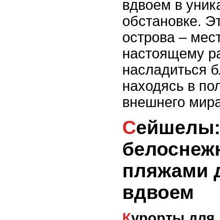
вдвоем в уник
обстановке. Э
острова – мест
настоящему р
насладиться б
находясь в по
внешнего мира
Сейшелы: острова с
белоснеж
пляжами 
вдвоем
Курорты для двоих: рай для