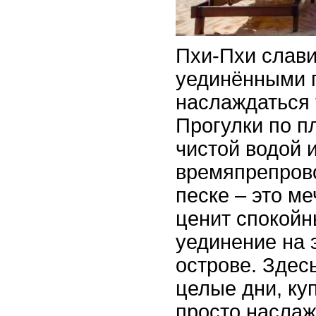
Пхи-Пхи слави
уединёнными 
наслаждаться 
Прогулки по п
чистой водой 
времяпрепров
песке – это ме
ценит спокойн
уединение на 
острове. Здес
целые дни, ку
просто наслаж