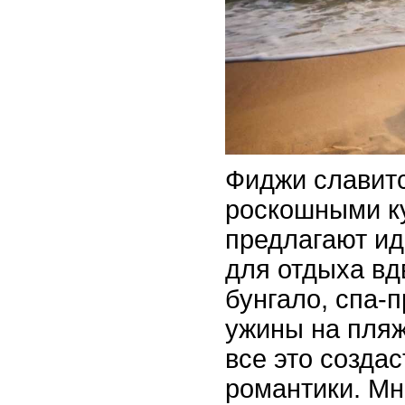
Фиджи славит
роскошными к
предлагают и
для отдыха в
бунгало, спа-
ужины на пляж
все это созда
романтики. Мн