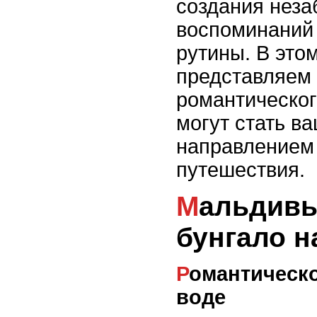
создания нез
воспоминаний
рутины. В это
представляем
романтическог
могут стать 
направлением
путешествия.
Мальдивы: уединенные
бунгало н
Романтическое уединение на
воде