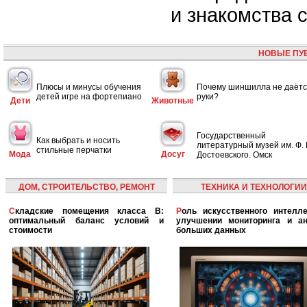
и знакомства 
НОВЫЕ ПУ
Плюсы и минусы обучения
Почему шиншилла не даётс
детей игре на фортепиано
руки?
Дети
Животные
Государственный
Как выбрать и носить
литературный музей им. Ф. 
стильные перчатки
Мода
Досуг
Достоевского. Омск
ДОМ, СТРОИТЕЛЬСТВО, РЕМОНТ
ТЕХНИКА И ТЕХНОЛОГИИ
Складские помещения класса B:
Роль искусственного интеллекта в
оптимальный баланс условий и
улучшении мониторинга и ан
стоимости
больших данных