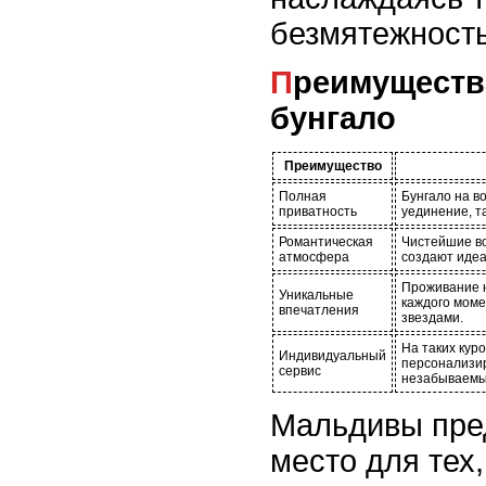
безмятежност
Преимущества уединенных
бунгало
Преимущество
Полная
Бунгало на в
приватность
уединение, та
Романтическая
Чистейшие во
атмосфера
создают идеа
Проживание 
Уникальные
каждого момен
впечатления
звездами.
На таких кур
Индивидуальный
персонализир
сервис
незабываемы
Мальдивы пре
место для тех,