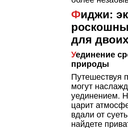
Фиджи: экзотика и
роскошны
для двои
Уединение среди тропической
природы
Путешествуя 
могут наслаж
уединением. Н
царит атмосфе
вдали от сует
найдете прива