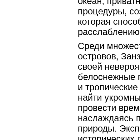
океан, приват
процедуры, со
которая спосо
расслаблению
Среди множест
островов, Зан
своей невероя
белоснежные 
и тропические
найти укромны
провести врем
наслаждаясь п
природы. Экс
исторических г