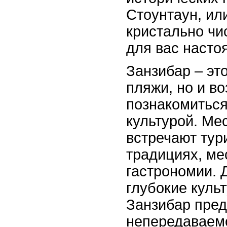
Стоунтаун, ил
кристально чи
для вас насто
Занзибар – это
пляжи, но и в
познакомиться
культурой. Ме
встречают тур
традициях, ме
гастрономии. 
глубокие куль
Занзибар пре
непередаваем