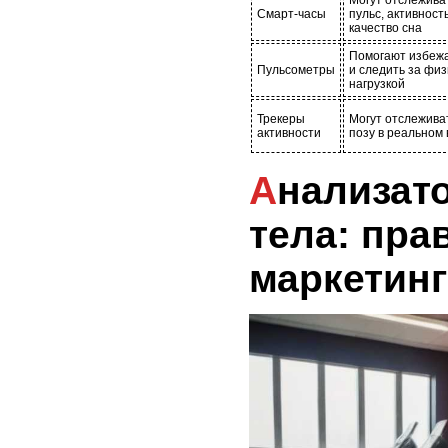
Могут отслеживат
Смарт-часы
пульс, активност
качество сна
Помогают избежа
Пульсометры
и следить за фи
нагрузкой
Трекеры
Могут отслежива
активности
позу в реальном
Анализаторы состава
тела: пра
маркетин