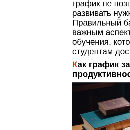
график не поз
развивать нуж
Правильный б
важным аспек
обучения, кот
студентам дос
Как график занятий влияет на
продуктивно