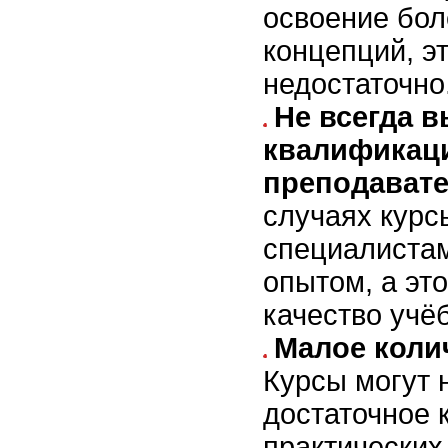
освоение бо
концепций, э
недостаточно
Не всегда 
квалификац
преподават
случаях курс
специалистам
опытом, а эт
качество учё
Малое коли
Курсы могут 
достаточное 
практических