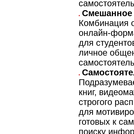
самостоятель
Смешанное 
Комбинация о
онлайн-форм
для студенто
личное общен
самостоятель
Самостояте
Подразумевае
книг, видеом
строгого рас
для мотивиро
готовых к са
поиску инфо