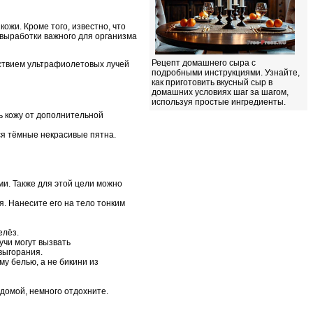
ожи. Кроме того, известно, что
 выработки важного для организма
Рецепт домашнего сыра с
ствием ультрафиолетовых лучей
подробными инструкциями. Узнайте,
как приготовить вкусный сыр в
домашних условиях шаг за шагом,
используя простые ингредиенты.
ь кожу от дополнительной
ься тёмные некрасивые пятна.
ми. Также для этой цели можно
. Нанесите его на тело тонким
елёз.
учи могут вызвать
выгорания.
у белью, а не бикини из
 домой, немного отдохните.