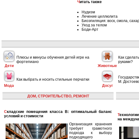
Читать также
Нудизм
Лечение целлюлита
Биоэпиляция: воск, смола, саха
Уход за телом
Боди-Арт
Плюсы и минусы обучения детей игре на
Как сделат
фортепиано
руками?
Дети
Животные
Государств
Как выбрать и носить стильные перчатки
М. Достоевс
Мода
Досуг
ДОМ, СТРОИТЕЛЬСТВО, РЕМОНТ
Складские помещения класса B: оптимальный баланс
Технологии в сфере автономных кораблей и их влияние
условий и стоимости
на междун
Организация хранения
требует грамотного
подхода к выбору
подходящего