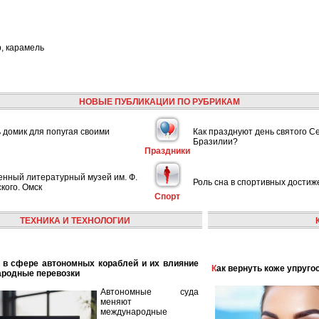
р, карамель
НОВЫЕ ПУБЛИКАЦИИ ПО РУБРИКАМ
ь домик для попугая своими
Как празднуют день святого С
Бразилии?
Праздники
енный литературный музей им. Ф.
Роль сна в спортивных достиж
кого. Омск
Спорт
ТЕХНИКА И ТЕХНОЛОГИИ
Как вернуть коже упруго
ародные перевозки
Автономные суда
меняют
международные