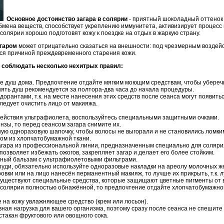
Основное достоинство загара в солярии
- приятный шоколадный оттенок к
бмена веществ, способствует укреплению иммунитета, активизирует процесс
 солярии хорошо подготовят кожу к поездке на отдых в жаркую страну.
агаром
может отрицательно сказаться на внешности: под чрезмерным воздей
тся причиной преждевременного старения кожи.
сь соблюдать несколько нехитрых правил:
е душ дома. Предпочтение отдайте мягким моющим средствам, чтобы убереч
нять душ рекомендуется за полтора-два часа до начала процедуры.
дорантами, т.к. на месте нанесения этих средств после сеанса могут появит
едует очистить лицо от макияжа.
действия ультрафиолета, воспользуйтесь специальными защитными очками.
нзы, то перед сеансом загара снимите их.
ную одноразовую шапочку, чтобы волосы не выгорали и не становились ломки
ом из хлопчатобумажной ткани.
агара из профессиональной линии, предназначенным специально для солярия
позволяет избежать ожогов, закрепляет загар и делает его более стойким.
тный бальзам с ультрафиолетовыми фильтрами.
груди, обязательно используйте одноразовые накладки на ареолу молочных ж
ровки или на лицо нанесён перманентный макияж, то лучше их прикрыть, т.к. л
существуют специальные средства, которые защищают цветные пигменты от 
в солярии полностью обнажённой, то предпочтение отдайте хлопчатобумажном
 на кожу увлажняющее средство (крем или лосьон).
ивная нагрузка для вашего организма, поэтому сразу после сеанса не спешите
стакан фруктового или овощного сока.