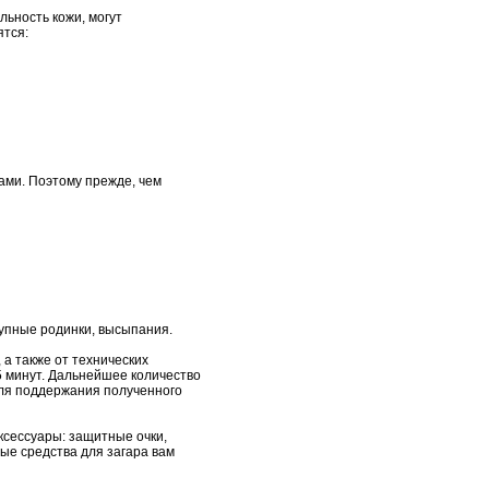
льность кожи, могут
ятся:
дами. Поэтому прежде, чем
рупные родинки, высыпания.
 а также от технических
5 минут. Дальнейшее количество
Для поддержания полученного
ксессуары: защитные очки,
ые средства для загара вам