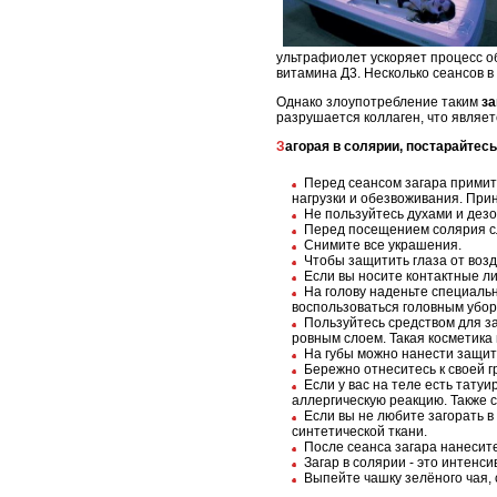
ультрафиолет ускоряет процесс о
витамина Д3. Несколько сеансов в
Однако злоупотребление таким
з
разрушается коллаген, что являе
Загорая в солярии, постарайте
Перед сеансом загара примит
нагрузки и обезвоживания. При
Не пользуйтесь духами и дезо
Перед посещением солярия сл
Снимите все украшения.
Чтобы защитить глаза от воз
Если вы носите контактные ли
На голову наденьте специаль
воспользоваться головным убор
Пользуйтесь средством для з
ровным слоем. Такая косметика 
На губы можно нанести защи
Бережно отнеситесь к своей 
Если у вас на теле есть татуи
аллергическую реакцию. Также 
Если вы не любите загорать 
синтетической ткани.
После сеанса загара нанесите
Загар в солярии - это интенс
Выпейте чашку зелёного чая, 