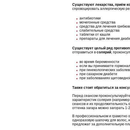
Существуют лекарства, приём ко
спровоцировать аллергическую ре
антибиотики
мочегонные средства
средства для лечения грибко
слабительные средства
таблетки от кашля
препараты для лечения диаб
Существует целый ряд противоп
отправиться в
солярий
, проконсу
во время беременности
если вы принимаете гормона
при гинекологических заболе
при сахарном диабете
при заболеваниях щитовидно
Также стоит обратиться за консу
Перед сеансом проконсультируйтес
характеристик солярия (например,
сеансов и их продолжительность 
оттенка загара можно загорать 1-2
В профессиональном и грамотно о
одноразовую шапочку для волос, н
предложат за дополнительную пла