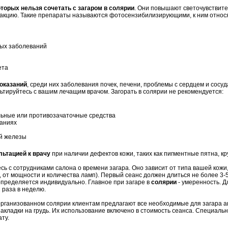
торых нельзя сочетать с загаром в солярии
. Они повышают светочувствите
акцию. Такие препараты называются фотосензибилизирующими, к ним относ
вых заболеваний
ета
оказаний
, среди них заболевания почек, печени, проблемы с сердцем и сосу
льтируйтесь с вашим лечащим врачом. Загорать в солярии не рекомендуется:
льные или противозачаточные средства
ваниях
й железы
льтацией к врачу
при наличии дефектов кожи, таких как пигментные пятна, к
ь с сотрудниками салона о времени загара. Оно зависит от типа вашей кожи,
 от мощности и количества ламп). Первый сеанс должен длиться не более 3-
определяется индивидуально. Главное при загаре в
солярии
- умеренность. 
 раза в неделю.
рганизованном солярии клиентам предлагают все необходимые для загара а
акладки на грудь. Их использование включено в стоимость сеанса. Специальн
ту.