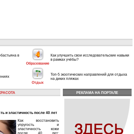
ебастьяна в
Как улучшить свои исследовательские навыки
в рамках учёбы?
Образование
Топ-5 экзотических направлений для отдыха
ениях
на диких пляжах
Отдых
КРАСОТА
РЕКЛАМА НА ПОРТАЛЕ
сть и эластичность после 40 лет
Как восстановить
упругость и
эластичность кожи
после 40 лет: