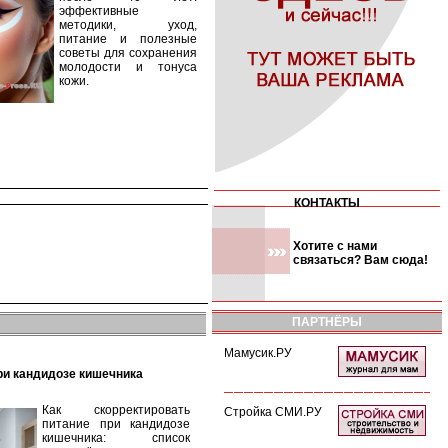
эффективные
методики, уход,
питание и полезные
советы для сохранения
молодости и тонуса
кожи.
КОНТАКТЫ
Хотите с нами
связаться? Вам сюда!
ПАРТНЁРЫ
Мамусик.РУ
при кандидозе кишечника
Как скорректировать
Стройка СМИ.РУ
питание при кандидозе
кишечника: список