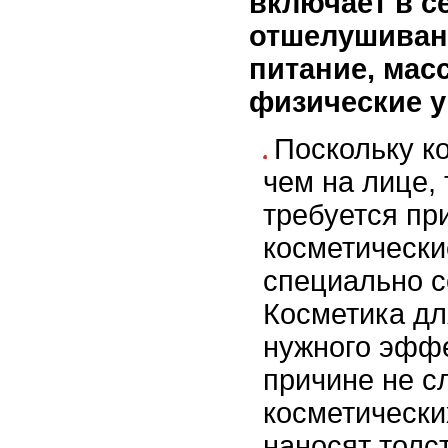
включает в с
отшелушиван
питание, масс
физические 
Поскольку к
чем на лице, 
требуется пр
косметически
специально с
Косметика дл
нужного эффе
причине не с
косметических
наносят толс