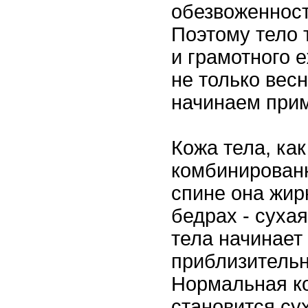
обезвоженност
Поэтому тело 
и грамотного 
не только весн
начинаем прим
Кожа тела, как
комбинированн
спине она жирн
бедрах - суха
тела начинает
приблизительно
Нормальная ко
становится сух