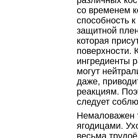
различных кос
со временем к
способность к
защитной плен
которая присут
поверхности. 
ингредиенты р
могут нейтрали
даже, приводи
реакциям. Поэ
следует соблю
Немаловажен т
ягодицами. Ухо
весьма трудоё