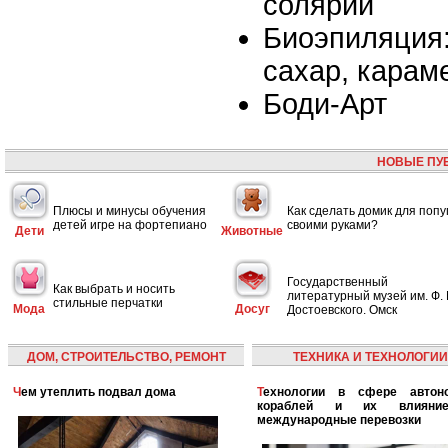
солярии
Биоэпиляция:
сахар, карам
Боди-Арт
НОВЫЕ ПУ
Плюсы и минусы обучения
Как сделать домик для попу
детей игре на фортепиано
своими руками?
Дети
Животные
Государственный
Как выбрать и носить
литературный музей им. Ф. 
стильные перчатки
Мода
Досуг
Достоевского. Омск
ДОМ, СТРОИТЕЛЬСТВО, РЕМОНТ
ТЕХНИКА И ТЕХНОЛОГИИ
Чем утеплить подвал дома
Технологии в сфере автономных
кораблей и их влияни
международные перевозки