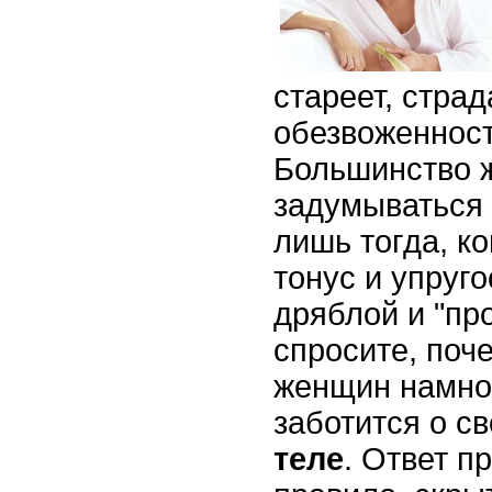
стареет, страд
обезвоженност
Большинство 
задумываться 
лишь тогда, ко
тонус и упруго
дряблой и "пр
спросите, поч
женщин намно
заботится о с
теле
. Ответ пр