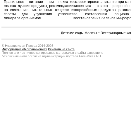
Правильное питание при нехватке
скорректировать питание при ка
железа: лучшие продукты, рекомендации
кишечника: список разрешё
по сочетанию питательных веществ и
запрещённых продуктов, рекоме
советы для улучшения усвоения
по составлению рацион
минерала организмом.
восстановления баланса микроф
Детские сады Москвы
::
Ветеринарные кл
© Независимая Пресса 2014-2026
Информация об ограничениях
Реклама на сайте
Полное или частичное копирование материалов с сайта запрещено
без письменного согласия администрации портала Free-Press.RU