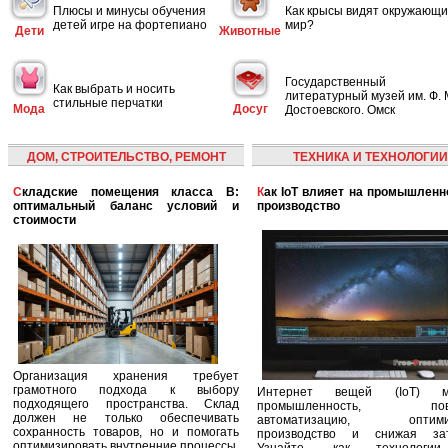
Плюсы и минусы обучения
Как крысы видят окружающ
детей игре на фортепиано
мир?
Дети
Животные
Государственный
Как выбрать и носить
литературный музей им. Ф. 
стильные перчатки
Мода
Досуг
Достоевского. Омск
ДОМ, СТРОИТЕЛЬСТВО, РЕМОНТ
ТЕХНИКА И ТЕХНОЛОГИИ
Складские помещения класса B:
Как IoT влияет на промышленность и
оптимальный баланс условий и
производство
стоимости
Организация хранения требует
грамотного подхода к выбору
Интернет вещей (IoT) м
подходящего пространства. Склад
промышленность, пов
должен не только обеспечивать
автоматизацию, оптими
сохранность товаров, но и помогать
производство и снижая зат
оптимизировать внутренние процессы,