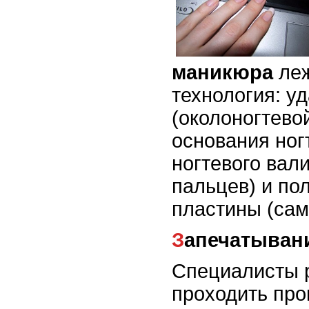
маникюра
ле
технология: у
(околоногтево
основания ног
ногтевого вал
пальцев) и по
пластины (само
Запечатыван
Специалисты 
проходить про