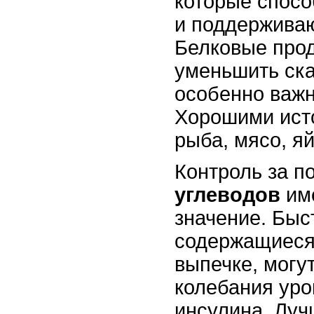
которые спос
и поддерживаю
Белковые про
уменьшить ска
особенно важ
Хорошими ист
рыба, мясо, я
Контроль за п
углеводов
им
значение. Быс
содержащиеся 
выпечке, могу
колебания уро
инсулина. Луч