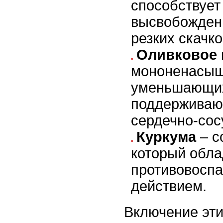
способствует
высвобожден
резких скачко
Оливковое 
мононенасыщ
уменьшающих
поддерживаю
сердечно-сос
Куркума
– с
который обл
противовосп
действием.
Включение эти