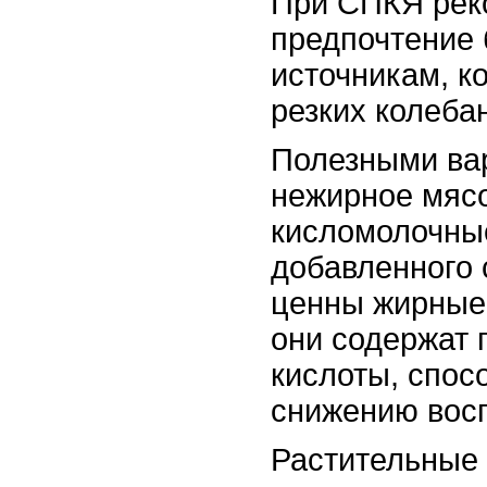
При СПКЯ рек
предпочтение
источникам, к
резких колеба
Полезными ва
нежирное мясо
кисломолочны
добавленного 
ценны жирные 
они содержат 
кислоты, спо
снижению вос
Растительные 