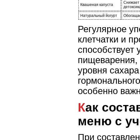
Снижает 
Квашеная капуста
детоксик
Натуральный йогурт
Обогаща
Регулярное уп
клетчатки и п
способствует
пищеварения,
уровня сахар
гормонального
особенно важ
Как составлять дневное
меню с у
При составле