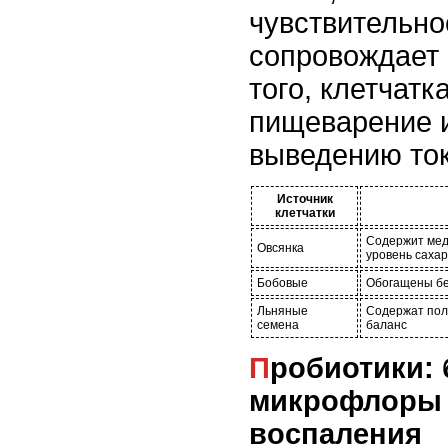
чувствительно
сопровождает 
того, клетчатк
пищеварение и
выведению ток
Источник
клетчатки
Содержит мед
Овсянка
уровень саха
Бобовые
Обогащены бе
Льняные
Содержат пол
семена
баланс
Пробиотики: баланс
микрофлоры 
воспаления