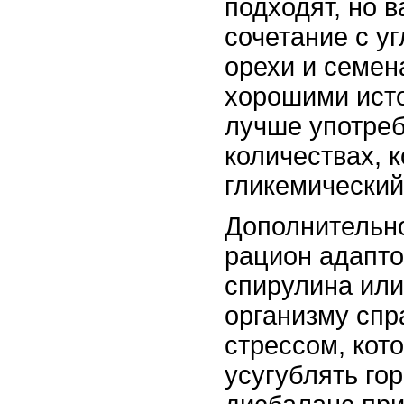
подходят, но 
сочетание с у
орехи и семен
хорошими исто
лучше употре
количествах, 
гликемический
Дополнительно
рацион адапто
спирулина или
организму спр
стрессом, кот
усугублять го