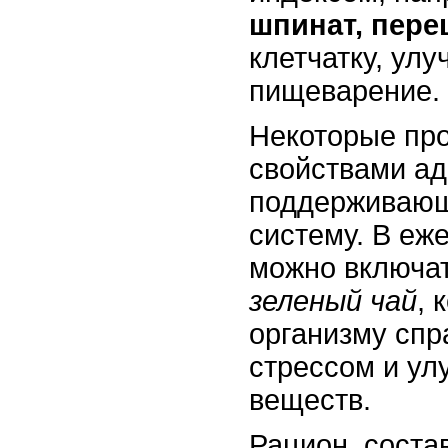
шпинат, пере
клетчатку, у
пищеварение.
Некоторые пр
свойствами ад
поддерживающ
систему. В еж
можно включа
зеленый чай
, 
организму спр
стрессом и у
веществ.
Рацион, соста