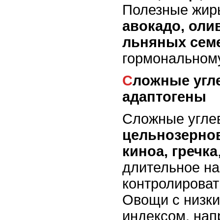
Полезные жир
авокадо, оли
льняных сем
гормональному
Сложные углеводы и
адаптогены
Сложные углев
цельнозерно
киноа, гречка
длительное н
контролироват
Овощи с низк
индексом, на