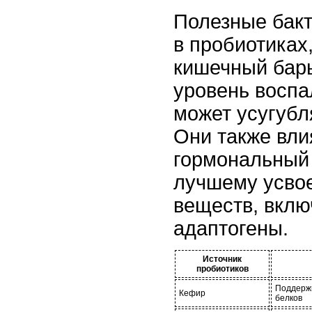
Полезные бак
в пробиотиках
кишечный бар
уровень воспа
может усугуб
Они также вли
гормональный
лучшему усво
веществ, вклю
адаптогены.
Источник
пробиотиков
Поддержи
Кефир
белков