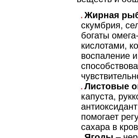
Жирная ры
скумбрия, се
богаты омега
кислотами, к
воспаление и
способствов
чувствительн
Листовые 
капуста, рук
антиоксиданты
помогает рег
сахара в кров
Ягоды
– чер