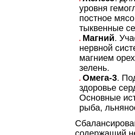
уровня гемог
постное мясо,
тыквенные се
Магний
. Уч
нервной сист
магнием орех
зелень.
Омега-3
. П
здоровье сер
Основные ист
рыба, льняно
Сбалансирова
содержащий н