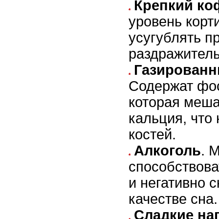
Крепкий ко
уровень корт
усугублять п
раздражитель
Газированн
Содержат фо
которая меш
кальция, что
костей.
Алкоголь
. 
способствов
и негативно 
качестве сна.
Сладкие на