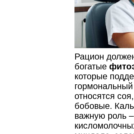
Рацион должен
богатые
фито
которые подд
гормональный 
относятся соя
бобовые. Каль
важную роль –
кисломолочных