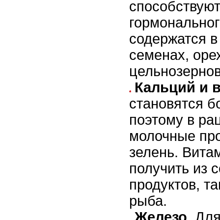
способствую
гормональног
содержатся в
семенах, оре
цельнозернов
Кальций и 
становятся б
поэтому в ра
молочные про
зелень. Вита
получить из с
продуктов, та
рыба.
Железо
. Дл