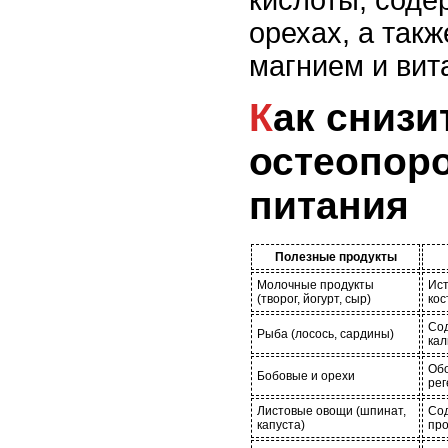
кислоты, соде
орехах, а такж
магнием и вит
Как снизить риск
остеопор
питания
Полезные продукты
Молочные продукты
Ист
(творог, йогурт, сыр)
кос
Сод
Рыба (лосось, сардины)
кал
Об
Бобовые и орехи
рег
Листовые овощи (шпинат,
Сод
капуста)
про