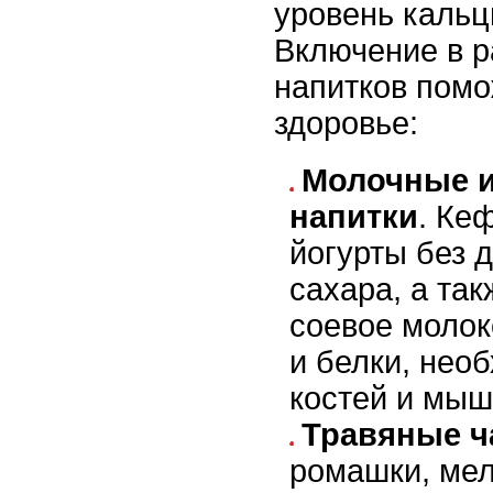
уровень кальц
Включение в 
напитков помо
здоровье:
Молочные и
напитки
. Ке
йогурты без 
сахара, а та
соевое молок
и белки, нео
костей и мыш
Травяные ч
ромашки, ме