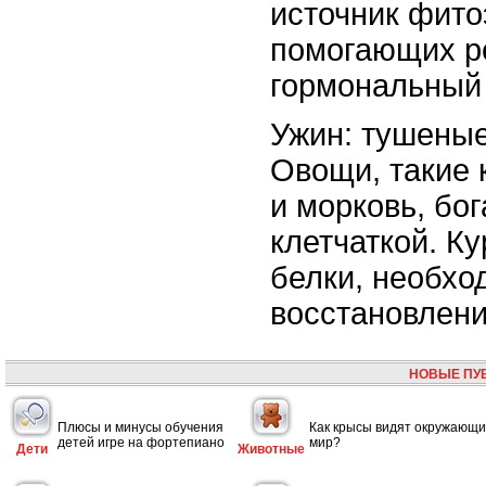
источник фито
помогающих р
гормональный
Ужин: тушеные
Овощи, такие 
и морковь, бо
клетчаткой. К
белки, необхо
восстановлени
НОВЫЕ ПУ
Плюсы и минусы обучения
Как крысы видят окружающ
детей игре на фортепиано
мир?
Дети
Животные