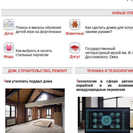
НОВЫЕ ПУ
Плюсы и минусы обучения
Как сделать домик для попу
детей игре на фортепиано
своими руками?
Дети
Животные
Государственный
Как выбрать и носить
литературный музей им. Ф. 
стильные перчатки
Мода
Досуг
Достоевского. Омск
ДОМ, СТРОИТЕЛЬСТВО, РЕМОНТ
ТЕХНИКА И ТЕХНОЛОГИИ
Чем утеплить подвал дома
Технологии в сфере автономных
кораблей и их влияни
международные перевозки