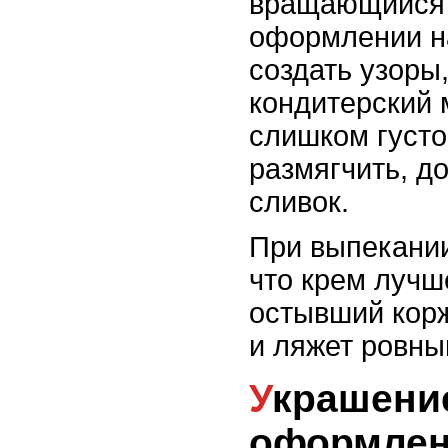
вращающийся 
оформлении н
создать узоры
кондитерский 
слишком густой
размягчить, д
сливок.
При выпекании
что крем лучш
остывший корж
и ляжет ровны
Украшение торта: идеи
оформлен