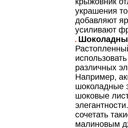
крыжовник от
украшения то
добавляют яр
усиливают фр
Шоколадны
Растопленны
использовать
различных эл
Например, ак
шоколадные з
шоковые лист
элегантности
сочетать так
малиновым д