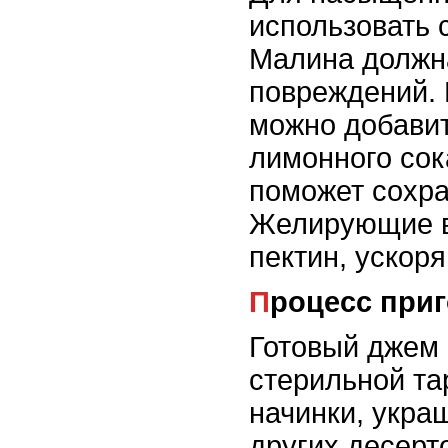
использовать 
Малина должна
повреждений. 
можно добави
лимонного сока
поможет сохра
Желирующие в
пектин, ускоря
Процесс при
Готовый джем 
стерильной та
начинки, укра
других десерт