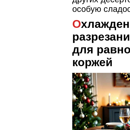
особую сладос
Охлаждение и
разрезани
для равн
коржей