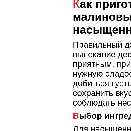
Как приготовить густой
малиновы
насыщенн
Правильный д
выпекание дес
приятным, при
нужную сладос
добиться густ
сохранить вку
соблюдать нес
Выбор ингре
Для насыщенн