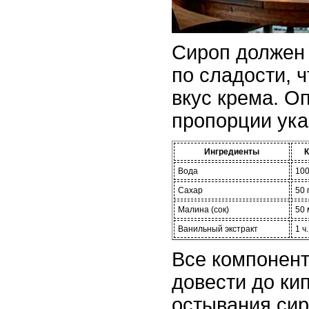
Сироп должен
по сладости, 
вкус крема. О
пропорции ука
Ингредиенты
К
Вода
100
Сахар
50 
Малина (сок)
50 
Ванильный экстракт
1 ч.
Все компонен
довести до ки
остывания сиро