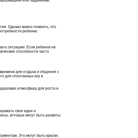
информацией или заданиями.
тия. Однако важно помнить, что
потребности ребенка.
вать ситуацию. Если ребенок не
орческие способности часто
 времени для отдыха и общения с
то для спонтанных игр и
 здоровую атмосферу для роста и
ыражать свои идеи и
есы, которые могут быть развиты.
ументам. Это могут быть краски,