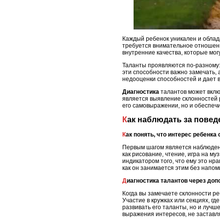
Каждый ребенок уникален и облад
требуется внимательное отношени
внутренние качества, которые мог
Таланты проявляются по-разному: к
эти способности важно замечать,
недооценки способностей и дает в
Диагностика
талантов может вклю
является выявление склонностей р
его самовыражении, но и обеспечи
Как наблюдать за пове
Как понять, что интерес ребенка
Первым шагом является наблюдени
как рисование, чтение, игра на м
индикатором того, что ему это нр
как он занимается этим без напом
Диагностика талантов через до
Когда вы замечаете склонности ре
Участие в кружках или секциях, г
развивать его таланты, но и лучш
выражения интересов, не заставля