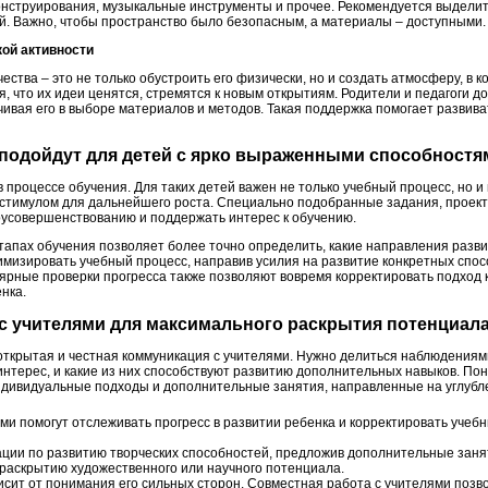
онструирования, музыкальные инструменты и прочее. Рекомендуется выделить 
й. Важно, чтобы пространство было безопасным, а материалы – доступными.
кой активности
ества – это не только обустроить его физически, но и создать атмосферу, в к
я, что их идеи ценятся, стремятся к новым открытиям. Родители и педагоги
ичивая его в выборе материалов и методов. Такая поддержка помогает развива
 подойдут для детей с ярко выраженными способностя
 процессе обучения. Для таких детей важен не только учебный процесс, но 
 стимулом для дальнейшего роста. Специально подобранные задания, проекты
оусовершенствованию и поддержать интерес к обучению.
этапах обучения позволяет более точно определить, какие направления разв
мизировать учебный процесс, направив усилия на развитие конкретных спосо
улярные проверки прогресса также позволяют вовремя корректировать подход
нка.
 с учителями для максимального раскрытия потенциал
открытая и честная коммуникация с учителями. Нужно делиться наблюдениями
нтерес, и какие из них способствуют развитию дополнительных навыков. По
дивидуальные подходы и дополнительные занятия, направленные на углубле
ми помогут отслеживать прогресс в развитии ребенка и корректировать учебн
ации по развитию творческих способностей, предложив дополнительные занят
 раскрытию художественного или научного потенциала.
сит от понимания его сильных сторон. Совместная работа с учителями позво