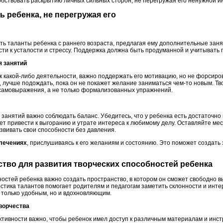
обствовать раскрытию личных сильных сторон, не перегружая его ненужной 
ть ребенка, не перегружая его
ть таланты ребенка с раннего возраста, предлагая ему дополнительные заня
ти к усталости и стрессу. Поддержка должна быть продуманной и учитывать 
я занятий
к какой-либо деятельности, важно поддержать его мотивацию, но не форсиро
 лучше подождать, пока он не покажет желание заниматься чем-то новым. Тв
 самовыражения, а не только формализованных упражнений.
занятий важно соблюдать баланс. Убедитесь, что у ребенка есть достаточно
т привести к выгоранию и утрате интереса к любимому делу. Оставляйте мес
азвивать свои способности без давления.
влечениях
, прислушиваясь к его желаниям и состоянию. Это поможет создать
нство для развития творческих способностей ребенка
остей ребенка важно создать пространство, в котором он сможет свободно в
стика талантов помогает родителям и педагогам заметить склонности и интер
 только удобным, но и вдохновляющим.
творчества
тивности важно, чтобы ребенок имел доступ к различным материалам и инстр