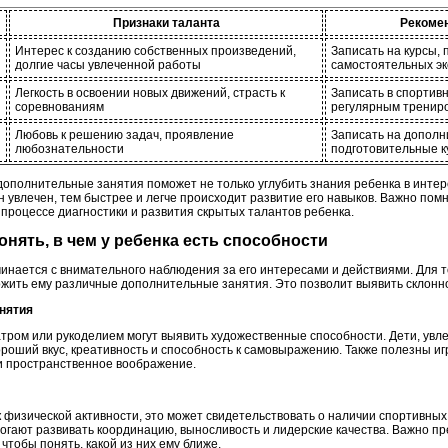
Признаки таланта
Рекомен
Интерес к созданию собственных произведений,
Записать на курсы,
долгие часы увлеченной работы
самостоятельных э
Легкость в освоении новых движений, страсть к
Записать в спортив
соревнованиям
регулярным тренир
Любовь к решению задач, проявление
Записать на дополн
любознательности
подготовительные к
ополнительные занятия поможет не только углубить знания ребенка в интере
 увлечен, тем быстрее и легче происходит развитие его навыков. Важно пом
 процессе диагностики и развития скрытых талантов ребенка.
понять, в чем у ребенка есть способности
инается с внимательного наблюдения за его интересами и действиями. Для т
ожить ему различные дополнительные занятия. Это позволит выявить склонн
анятия
атром или рукоделием могут выявить художественные способности. Дети, ув
роший вкус, креативность и способность к самовыражению. Также полезны иг
и пространственное воображение.
к физической активности, это может свидетельствовать о наличии спортивны
огают развивать координацию, выносливость и лидерские качества. Важно п
чтобы понять, какой из них ему ближе.