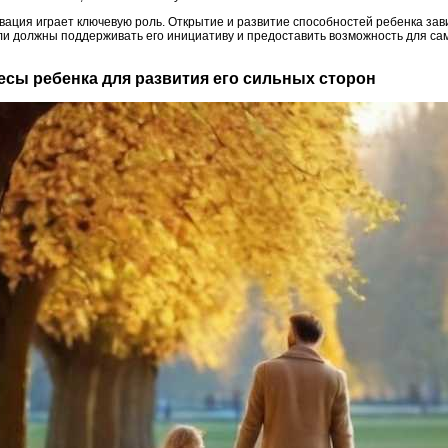
вация играет ключевую роль. Открытие и развитие способностей ребенка завис
ели должны поддерживать его инициативу и предоставить возможность для с
ресы ребенка для развития его сильных сторон