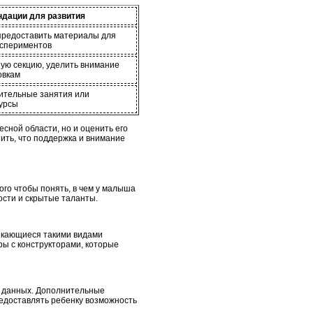
дации для развития
 предоставить материалы для
кспериментов
ную секцию, уделить внимание
овкам
ительные занятия или
урсы
сной области, но и оценить его
нить, что поддержка и внимание
ого чтобы понять, в чем у малыша
ости и скрытые таланты.
лекающиеся такими видами
ры с конструкторами, которые
х данных. Дополнительные
редоставлять ребенку возможность