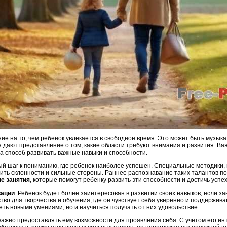
ие на то, чем ребенок увлекается в свободное время. Это может быть музыка
 дают представление о том, какие области требуют внимания и развития. Важ
а способ развивать важные навыки и способности.
ый шаг к пониманию, где ребенок наиболее успешен. Специальные методики,
вить склонности и сильные стороны. Раннее распознавание таких талантов п
е занятия
, которые помогут ребенку развить эти способности и достичь успе
вации
. Ребенок будет более заинтересован в развитии своих навыков, если за
тво для творчества и обучения, где он чувствует себя уверенно и поддержив
еть новыми умениями, но и научиться получать от них удовольствие.
важно предоставлять ему возможности для проявления себя. С учетом его ин