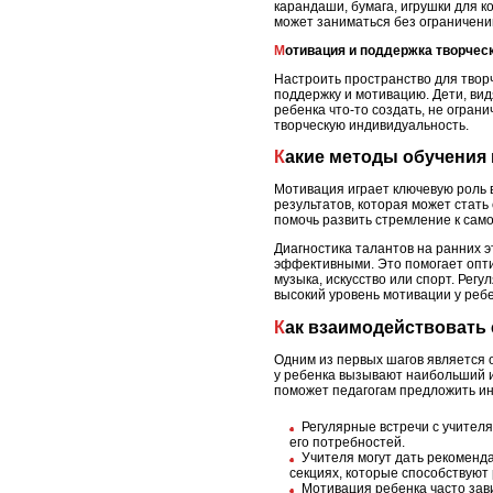
карандаши, бумага, игрушки для к
может заниматься без ограничени
Мотивация и поддержка творчес
Настроить пространство для творч
поддержку и мотивацию. Дети, вид
ребенка что-то создать, не огран
творческую индивидуальность.
Какие методы обучения
Мотивация играет ключевую роль в
результатов, которая может стать
помочь развить стремление к сам
Диагностика талантов на ранних 
эффективными. Это помогает опти
музыка, искусство или спорт. Рег
высокий уровень мотивации у ребе
Как взаимодействовать
Одним из первых шагов является 
у ребенка вызывают наибольший и
поможет педагогам предложить ин
Регулярные встречи с учителя
его потребностей.
Учителя могут дать рекоменд
секциях, которые способствуют
Мотивация ребенка часто зави