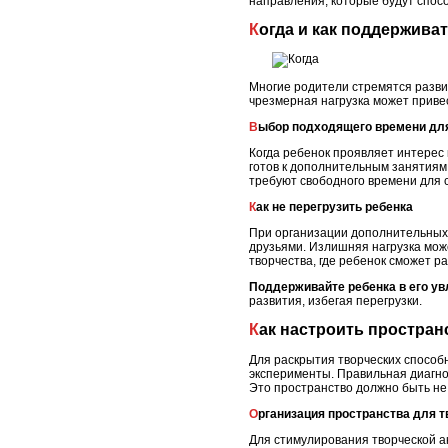
направления, которые будут спос
Когда и как поддержива
Многие родители стремятся разви
чрезмерная нагрузка может привес
Выбор подходящего времени дл
Когда ребенок проявляет интерес 
готов к дополнительным занятиям,
требуют свободного времени для
Как не перегрузить ребенка
При организации дополнительных 
друзьями. Излишняя нагрузка може
творчества, где ребенок сможет р
Поддерживайте ребенка в его у
развития, избегая перегрузки.
Как настроить простра
Для раскрытия творческих способн
эксперименты. Правильная диагно
Это пространство должно быть не
Организация пространства для 
Для стимулирования творческой ак