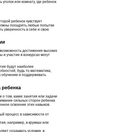
уголок или комнату, где ребенок
оторой ребенок чувствует
 должны поощрять любые попытки
ть уверенность в себе и свою
ми
и возможность достижения высоких
 и участие в конкурсах могут
ития будут наиболее
бностей, будь то математика,
 к обучению и поддерживать
а ребенка
 о том, какие занятия или задачи
нимание сильных сторон ребенка
нное освоение этих навыков.
ый процесс в зависимости от
ия, например, в кружках или
ляет создавать условия, в