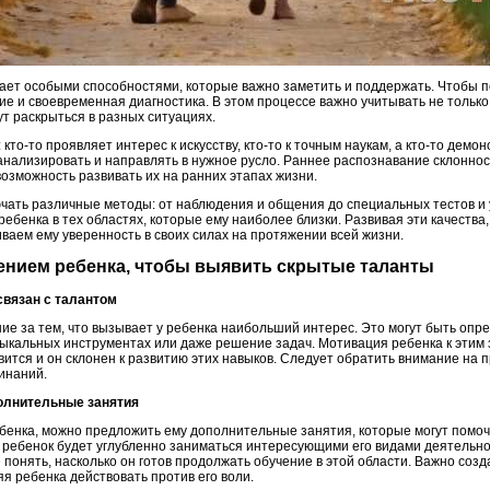
ает особыми способностями, которые важно заметить и поддержать. Чтобы п
е и своевременная диагностика. В этом процессе важно учитывать не только
ут раскрыться в разных ситуациях.
то-то проявляет интерес к искусству, кто-то к точным наукам, а кто-то демо
 анализировать и направлять в нужное русло. Раннее распознавание склонно
озможность развивать их на ранних этапах жизни.
чать различные методы: от наблюдения и общения до специальных тестов и
ебенка в тех областях, которые ему наиболее близки. Развивая эти качества,
ваем ему уверенность в своих силах на протяжении всей жизни.
дением ребенка, чтобы выявить скрытые таланты
 связан с талантом
е за тем, что вызывает у ребенка наибольший интерес. Это могут быть опр
узыкальных инструментах или даже решение задач. Мотивация ребенка к этим
авится и он склонен к развитию этих навыков. Следует обратить внимание на 
инаний.
полнительные занятия
бенка, можно предложить ему дополнительные занятия, которые могут помочь
де ребенок будет углубленно заниматься интересующими его видами деятельно
е понять, насколько он готов продолжать обучение в этой области. Важно соз
я ребенка действовать против его воли.