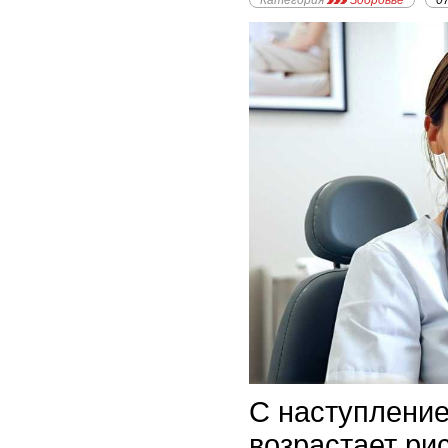
Категория
Здоровье
0
С наступлени
возрастает ри