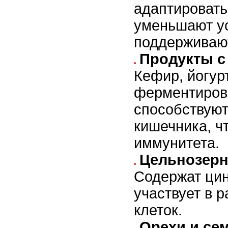
адаптироватьс
уменьшают ус
поддерживают
Продукты с
Кефир, йогур
ферментиров
способствуют
кишечника, ч
иммунитета.
Цельнозерн
Содержат цин
участвует в 
клеток.
Орехи и се