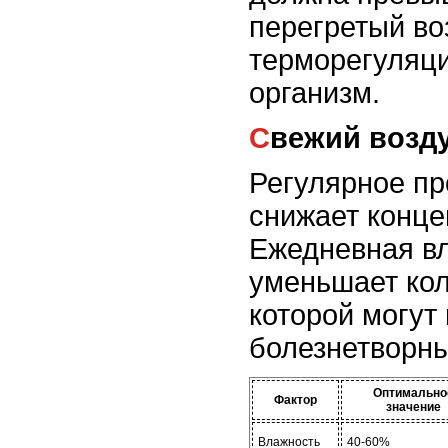
перегретый во
терморегуляц
организм.
Свежий возд
Регулярное пр
снижает конце
Ежедневная в
уменьшает кол
которой могут
болезнетворн
Оптимально
Фактор
значение
Влажность
40-60%