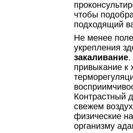
проконсультир
чтобы подобра
подходящий ва
Не менее пол
укрепления зд
закаливание
.
привыкание к 
терморегуляц
восприимчивос
Контрастный д
свежем возду
физические на
организму ада