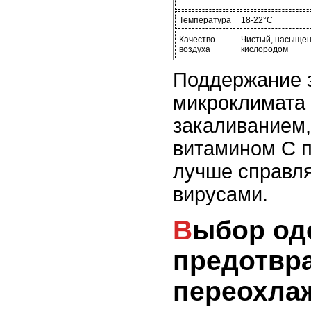
Температура
18-22°C
Качество
Чистый, насыще
воздуха
кислородом
Поддержание 
микроклимата 
закаливанием,
витамином C п
лучше справля
вирусами.
Выбор одежды для
предотвр
переохла