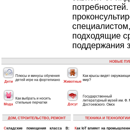
потребностей.
проконсультир
специалистом,
подходящие с
поддержания з
НОВЫЕ ПУ
Плюсы и минусы обучения
Как крысы видят окружающ
детей игре на фортепиано
мир?
Дети
Животные
Государственный
Как выбрать и носить
литературный музей им. Ф. 
стильные перчатки
Мода
Досуг
Достоевского. Омск
ДОМ, СТРОИТЕЛЬСТВО, РЕМОНТ
ТЕХНИКА И ТЕХНОЛОГИИ
Складские помещения класса B:
Как IoT влияет на промышленность и