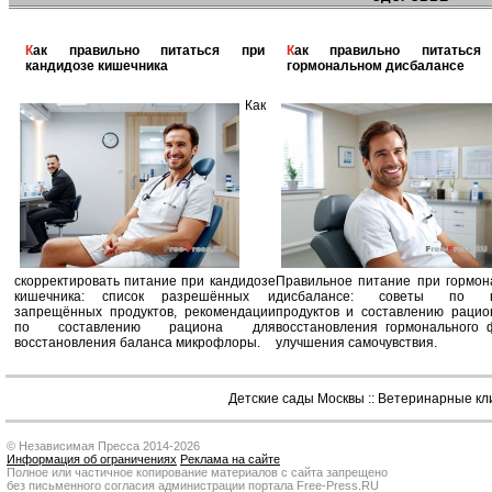
Как правильно питаться при
Как правильно питаться при
кандидозе кишечника
гормональном дисбалансе
Как
скорректировать питание при кандидозе
Правильное питание при гормон
кишечника: список разрешённых и
дисбалансе: советы по в
запрещённых продуктов, рекомендации
продуктов и составлению рацио
по составлению рациона для
восстановления гормонального 
восстановления баланса микрофлоры.
улучшения самочувствия.
Детские сады Москвы
::
Ветеринарные кл
© Независимая Пресса 2014-2026
Информация об ограничениях
Реклама на сайте
Полное или частичное копирование материалов с сайта запрещено
без письменного согласия администрации портала Free-Press.RU