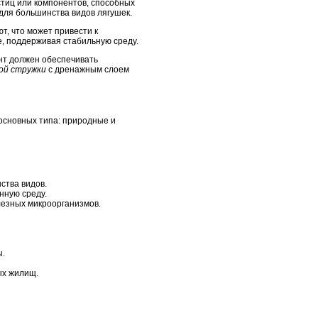
стиц или компонентов, способных
 для большинства видов лягушек.
, что может привести к
 поддерживая стабильную среду.
нт должен обеспечивать
ой стружки
с дренажным слоем
основных типа: природные и
ства видов.
нную среду.
лезных микроорганизмов.
ы.
ых жилищ.