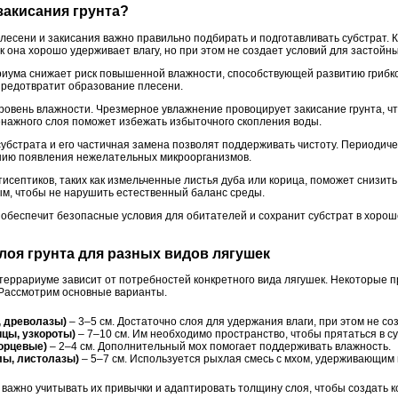
 закисания грунта?
есени и закисания важно правильно подбирать и подготавливать субстрат. К
ак она хорошо удерживает влагу, но при этом не создает условий для застойн
риума снижает риск повышенной влажности, способствующей развитию грибк
предотвратит образование плесени.
ровень влажности. Чрезмерное увлажнение провоцирует закисание грунта, чт
нажного слоя поможет избежать избыточного скопления воды.
субстрата и его частичная замена позволят поддерживать чистоту. Периодич
нию появления нежелательных микроорганизмов.
исептиков, таких как измельченные листья дуба или корица, поможет снизить
м, чтобы не нарушить естественный баланс среды.
обеспечит безопасные условия для обитателей и сохранит субстрат в хоро
лоя грунта для разных видов лягушек
террариуме зависит от потребностей конкретного вида лягушек. Некоторые 
 Рассмотрим основные варианты.
, древолазы)
– 3–5 см. Достаточно слоя для удержания влаги, при этом не со
ицы, узкороты)
– 7–10 см. Им необходимо пространство, чтобы прятаться в су
орцевые)
– 2–4 см. Дополнительный мох помогает поддерживать влажность.
лы, листолазы)
– 5–7 см. Используется рыхлая смесь с мхом, удерживающим 
 важно учитывать их привычки и адаптировать толщину слоя, чтобы создать 