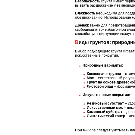
Безопасность
грунта имеет перво
вызвать раздражение у земноводн
Влажность
необходима для подде
обезвоживанию. Использование
м
Дренаж
важен для предотвращения
свободный отток избыточной влаг
способствует циркуляции воздуха
Виды грунтов: природ
Выбор подходящего грунта играет
искусственные покрытия.
Природные варианты:
Кокосовая стружка
– отлич
Мох
– естественный регуля
Грунт на основе древесно
Листовой опад
– формирует
Искусственные покрытия:
Резиновый субстрат
– удоб
Искусственный мох
– деко
Каменный субстрат
– долг
Синтетический ковер
– лег
При выборе следует учитывать вл