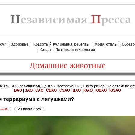
суг
Здоровье
Красота
Кулинария, рецепты
Мода, стиль
Образо
Спорт
Техника и технологии
Домашние животные
 клиники (ветклиники), Центры, влетлечебницы, ветеринарные аптеки по ок
ВАО
|
ЗАО
|
САО
|
СВАО
|
СЗАО
|
ЦАО
|
ЮАО
|
ЮВАО
|
ЮЗАО
ля террариума с лягушками?
тные
29 июля 2025