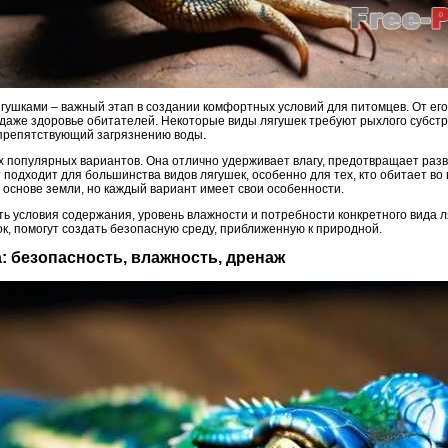
гушками – важный этап в создании комфортных условий для питомцев. От его
 даже здоровье обитателей. Некоторые виды лягушек требуют рыхлого субстр
 препятствующий загрязнению воды.
ых популярных вариантов. Она отлично удерживает влагу, предотвращает раз
 подходит для большинства видов лягушек, особенно для тех, кто обитает во
на основе земли, но каждый вариант имеет свои особенности.
ть условия содержания, уровень влажности и потребности конкретного вида 
к, помогут создать безопасную среду, приближенную к природной.
а: безопасность, влажность, дренаж