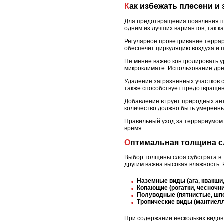
Как избежать плесени и
Для предотвращения появления пл
одним из лучших вариантов, так к
Регулярное проветривание терра
обеспечит циркуляцию воздуха и 
Не менее важно контролировать у
микроклимате. Использование дре
Удаление загрязненных участков 
также способствует предотвраще
Добавление в грунт природных ант
количество должно быть умеренны
Правильный уход за террариумом 
время.
Оптимальная толщина с
Выбор толщины слоя субстрата в 
другим важна высокая влажность.
Наземные виды (ага, квакши
Копающие (рогатки, чесночн
Полуводные (пятнистые, шп
Тропические виды (мантиел
При содержании нескольких видов