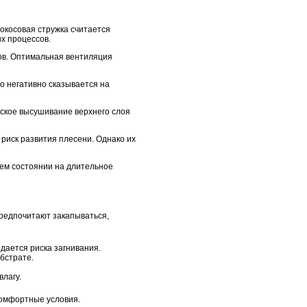
окосовая стружка считается
ых процессов.
ов. Оптимальная вентиляция
о негативно сказывается на
еское высушивание верхнего слоя
 риск развития плесени. Однако их
шем состоянии на длительное
предпочитают закапываться,
здается риска загнивания.
бстрате.
влагу.
комфортные условия.