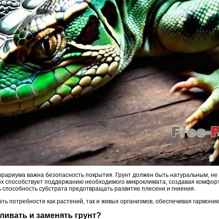
ррариума важна безопасность покрытия. Грунт должен быть натуральным, не 
ох способствует поддержанию необходимого микроклимата, создавая комфор
 способность субстрата предотвращать развитие плесени и гниения.
ть потребности как растений, так и живых организмов, обеспечивая гармони
вливать и заменять грунт?