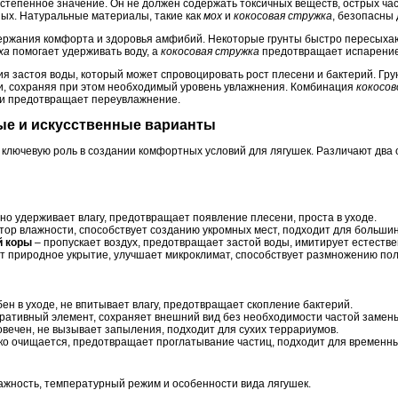
степенное значение. Он не должен содержать токсичных веществ, острых ча
ых. Натуральные материалы, такие как
мох
и
кокосовая стружка
, безопасны
ржания комфорта и здоровья амфибий. Некоторые грунты быстро пересыхают
ха
помогает удерживать воду, а
кокосовая стружка
предотвращает испарение,
 застоя воды, который может спровоцировать рост плесени и бактерий. Гру
и, сохраняя при этом необходимый уровень увлажнения. Комбинация
кокосов
 и предотвращает переувлажнение.
ные и искусственные варианты
 ключевую роль в создании комфортных условий для лягушек. Различают два 
но удерживает влагу, предотвращает появление плесени, проста в уходе.
тор влажности, способствует созданию укромных мест, подходит для большин
й коры
– пропускает воздух, предотвращает застой воды, имитирует естестве
 природное укрытие, улучшает микроклимат, способствует размножению по
ен в уходе, не впитывает влагу, предотвращает скопление бактерий.
ративный элемент, сохраняет внешний вид без необходимости частой замен
овечен, не вызывает запыления, подходит для сухих террариумов.
ко очищается, предотвращает проглатывание частиц, подходит для временн
ажность, температурный режим и особенности вида лягушек.