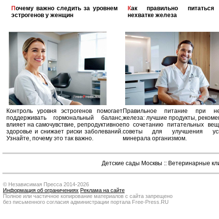
Почему важно следить за уровнем
Как правильно питаться при
эстрогенов у женщин
нехватке железа
Контроль уровня эстрогенов помогает
Правильное питание при не
поддерживать гормональный баланс,
железа: лучшие продукты, реком
влияет на самочувствие, репродуктивное
по сочетанию питательных вещ
здоровье и снижает риски заболеваний.
советы для улучшения усв
Узнайте, почему это так важно.
минерала организмом.
Детские сады Москвы
::
Ветеринарные кл
© Независимая Пресса 2014-2026
Информация об ограничениях
Реклама на сайте
Полное или частичное копирование материалов с сайта запрещено
без письменного согласия администрации портала Free-Press.RU