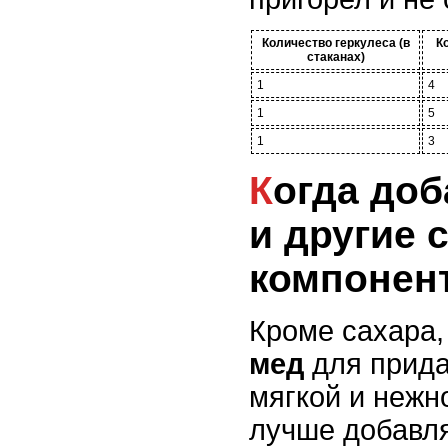
Количество геркулеса (в
К
стаканах)
1
4
1
5
1
3
Когда добавлять сахар
и другие 
компонен
Кроме сахара,
мед
для прида
мягкой и нежн
лучше добавля