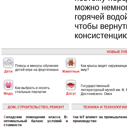
можно немног
горячей водо
чтобы верну
консистенцию
НОВЫЕ ПУ
Плюсы и минусы обучения
Как крысы видят окружающ
детей игре на фортепиано
мир?
Дети
Животные
Государственный
Как выбрать и носить
литературный музей им. Ф. 
стильные перчатки
Мода
Досуг
Достоевского. Омск
ДОМ, СТРОИТЕЛЬСТВО, РЕМОНТ
ТЕХНИКА И ТЕХНОЛОГИИ
Складские помещения класса B:
Как IoT влияет на промышленность и
оптимальный баланс условий и
производство
стоимости