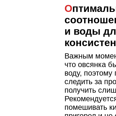
Оптимальное
соотношен
и воды д
консисте
Важным момен
что овсянка б
воду, поэтому
следить за пр
получить слиш
Рекомендуется
помешивать ки
пригорел и не