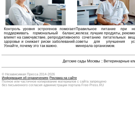
Контроль уровня эстрогенов помогает
Правильное питание при не
поддерживать гормональный баланс,
железа: лучшие продукты, реком
влияет на самочувствие, репродуктивное
по сочетанию питательных вещ
здоровье и снижает риски заболеваний.
советы для улучшения усв
Узнайте, почему это так важно.
минерала организмом.
Детские сады Москвы
::
Ветеринарные кл
© Независимая Пресса 2014-2026
Информация об ограничениях
Реклама на сайте
Полное или частичное копирование материалов с сайта запрещено
без письменного согласия администрации портала Free-Press.RU