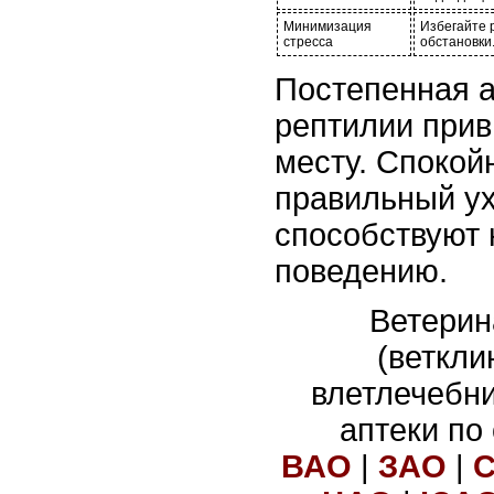
Минимизация
Избегайте 
стресса
обстановки
Постепенная 
рептилии прив
месту. Спокой
правильный ух
способствуют
поведению.
Ветерин
(веткли
влетлечебн
аптеки по
ВАО
|
ЗАО
|