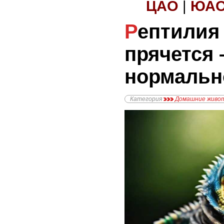
ЦАО
|
ЮА
Рептилия постоянно
прячется 
нормальн
Категория
Домашние живо