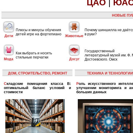
ЦАО
|
ЮА
НОВЫЕ ПУ
Плюсы и минусы обучения
Почему шиншилла не даётс
детей игре на фортепиано
в руки?
Дети
Животные
Государственный
Как выбрать и носить
литературный музей им. Ф. 
стильные перчатки
Мода
Досуг
Достоевского. Омск
ДОМ, СТРОИТЕЛЬСТВО, РЕМОНТ
ТЕХНИКА И ТЕХНОЛОГИИ
Складские помещения класса B:
Роль искусственного интеллекта в
оптимальный баланс условий и
улучшении мониторинга и ан
стоимости
больших данных