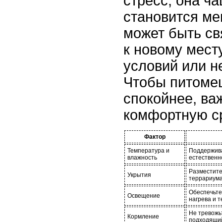
стресс, она ч
становится ме
может быть св
к новому мест
условий или н
Чтобы питомец
спокойнее, ва
комфортную с
Фактор
Температура и
Поддержива
влажность
естественн
Разместите
Укрытия
террариума
Обеспечьте
Освещение
нагрева и т
Не тревожь
Кормление
подходящий