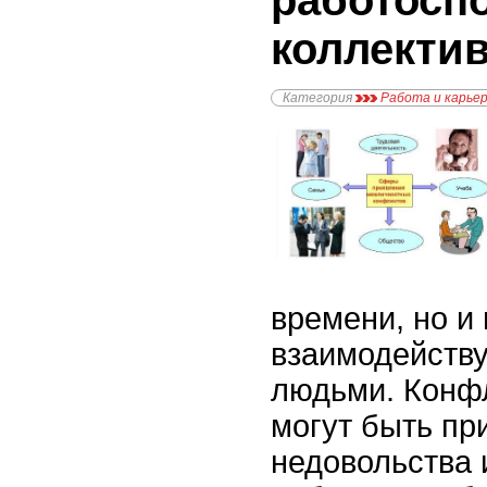
работосп
коллекти
Категория
Работа и карье
времени, но и 
взаимодейству
людьми. Конф
могут быть пр
недовольства 