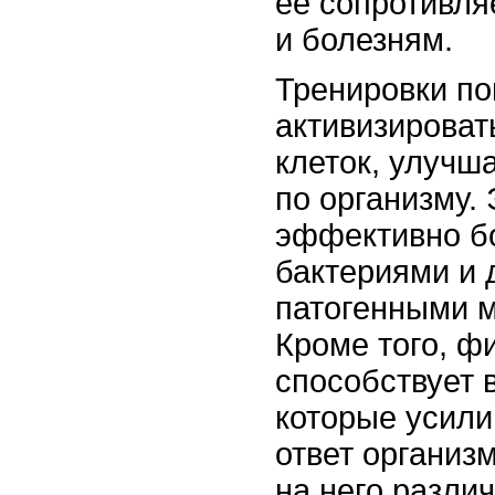
ее сопротивля
и болезням.
Тренировки п
активизироват
клеток, улучш
по организму.
эффективно бо
бактериями и 
патогенными 
Кроме того, ф
способствует 
которые усил
ответ организ
на него разли