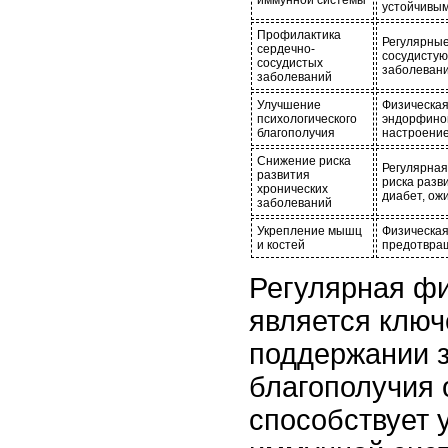
устойчивым
Профилактика
Регулярные
сердечно-
сосудистую
сосудистых
заболевани
заболеваний
Улучшение
Физическая
психологического
эндорфинов
благополучия
настроение
Снижение риска
Регулярная
развития
риска разв
хронических
диабет, ожи
заболеваний
Укрепление мышц
Физическая
и костей
предотвращ
Регулярная фи
является клю
поддержании з
благополучия 
способствует 