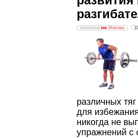
развития
разгибат
Категория
Здоровье
1
различных тяг
для избежани
никогда не вы
упражнений с 