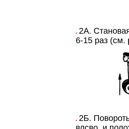
2А. Становая
6-15 раз (см. 
2Б. Поворот
влсво, и пол