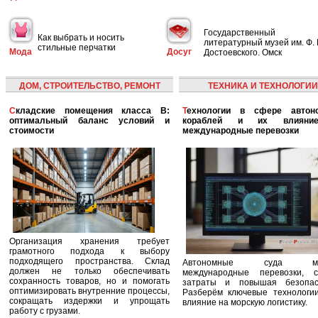
Государственный
Как выбрать и носить
литературный музей им. Ф. 
стильные перчатки
Мода
Досуг
Достоевского. Омск
ДОМ, СТРОИТЕЛЬСТВО, РЕМОНТ
ТЕХНИКА И ТЕХНОЛОГИИ
Складские помещения класса B:
Технологии в сфере автономных
оптимальный баланс условий и
кораблей и их влияни
стоимости
международные перевозки
Организация хранения требует
грамотного подхода к выбору
подходящего пространства. Склад
Автономные суда ме
должен не только обеспечивать
международные перевозки, с
сохранность товаров, но и помогать
затраты и повышая безопасн
оптимизировать внутренние процессы,
Разберём ключевые технологи
сокращать издержки и упрощать
влияние на морскую логистику.
работу с грузами.