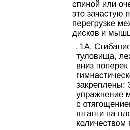
спиной или оч
это зачастую 
перегрузке м
дисков и мышц
1А. Сгибани
туловища, ле
вниз поперек
гимнастическо
закреплены: 3
упражнение 
с отягощение
штанги на пл
количеством 