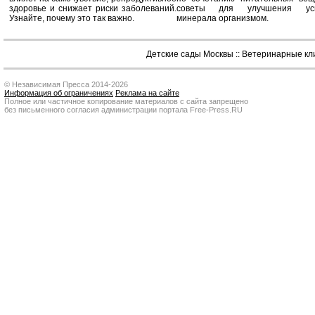
здоровье и снижает риски заболеваний.
советы для улучшения усв
Узнайте, почему это так важно.
минерала организмом.
Детские сады Москвы
::
Ветеринарные кл
© Независимая Пресса 2014-2026
Информация об ограничениях
Реклама на сайте
Полное или частичное копирование материалов с сайта запрещено
без письменного согласия администрации портала Free-Press.RU