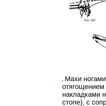
Махи ногами
отягощением
накладками н
стопе), с со