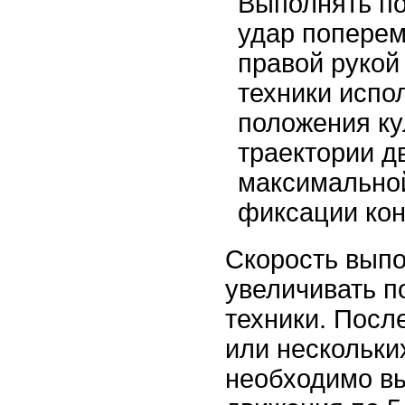
Выполнять по
удар поперем
правой рукой
техники испо
положения ку
траектории д
максимальной
фиксации кон
Скорость вып
увеличивать п
техники. Посл
или нескольки
необходимо вы