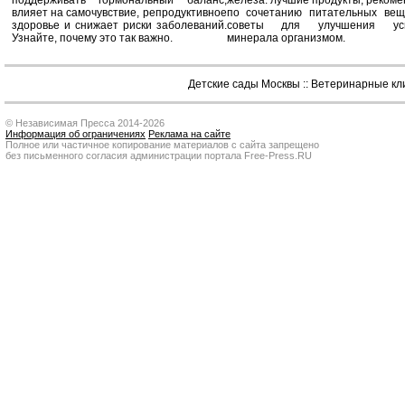
поддерживать гормональный баланс,
железа: лучшие продукты, реком
влияет на самочувствие, репродуктивное
по сочетанию питательных вещ
здоровье и снижает риски заболеваний.
советы для улучшения усв
Узнайте, почему это так важно.
минерала организмом.
Детские сады Москвы
::
Ветеринарные кл
© Независимая Пресса 2014-2026
Информация об ограничениях
Реклама на сайте
Полное или частичное копирование материалов с сайта запрещено
без письменного согласия администрации портала Free-Press.RU