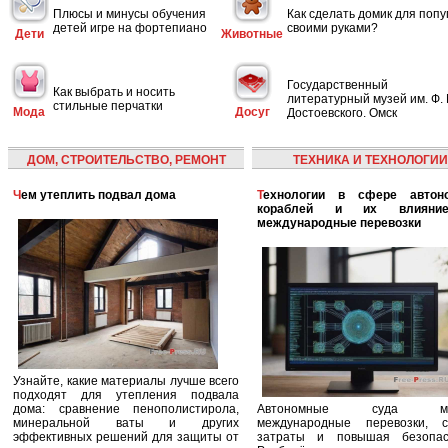
Плюсы и минусы обучения
Как сделать домик для попу
детей игре на фортепиано
своими руками?
Дети
Животные
Государственный
Как выбрать и носить
литературный музей им. Ф. 
стильные перчатки
Мода
Досуг
Достоевского. Омск
ДОМ, СТРОИТЕЛЬСТВО, РЕМОНТ
ТЕХНИКА И ТЕХНОЛОГИИ
Чем утеплить подвал дома
Технологии в сфере автономных
кораблей и их влияни
международные перевозки
Узнайте, какие материалы лучше всего
подходят для утепления подвала
дома: сравнение пенополистирола,
Автономные суда ме
минеральной ваты и других
международные перевозки, с
эффективных решений для защиты от
затраты и повышая безопасн