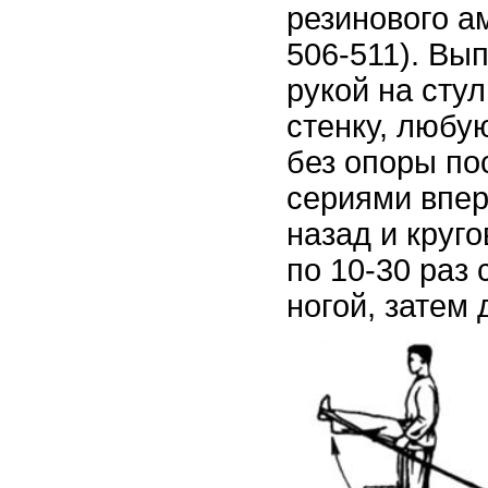
резинового а
506-511). Вы
рукой на сту
стенку, любую
без опоры п
сериями впере
назад и круг
по 10-30 раз
ногой, затем 