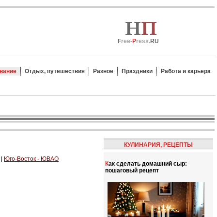
F
ree-
P
ress.
RU
вание
Отдых, путешествия
Разное
Праздники
Работа и карьера
КУЛИНАРИЯ, РЕЦЕПТЫ
|
Юго-Восток - ЮВАО
Как сделать домашний сыр:
пошаговый рецепт