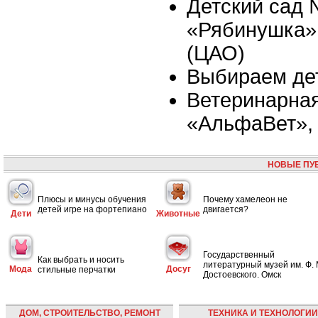
Детский сад
«Рябинушка»,
(ЦАО)
Выбираем де
Ветеринарная
«АльфаВет», 
НОВЫЕ ПУ
Плюсы и минусы обучения
Почему хамелеон не
детей игре на фортепиано
двигается?
Дети
Животные
Государственный
Как выбрать и носить
литературный музей им. Ф. 
Мода
Досуг
стильные перчатки
Достоевского. Омск
ДОМ, СТРОИТЕЛЬСТВО, РЕМОНТ
ТЕХНИКА И ТЕХНОЛОГИИ