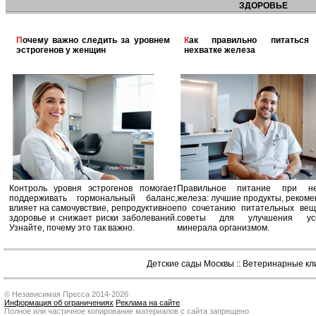
ЗДОРОВЬЕ
Почему важно следить за уровнем
Как правильно питаться при
эстрогенов у женщин
нехватке железа
Контроль уровня эстрогенов помогает
Правильное питание при не
поддерживать гормональный баланс,
железа: лучшие продукты, реком
влияет на самочувствие, репродуктивное
по сочетанию питательных вещ
здоровье и снижает риски заболеваний.
советы для улучшения усв
Узнайте, почему это так важно.
минерала организмом.
Детские сады Москвы
::
Ветеринарные кл
© Независимая Пресса 2014-2026
Информация об ограничениях
Реклама на сайте
Полное или частичное копирование материалов с сайта запрещено