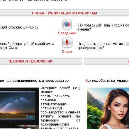
НОВЫЕ ПУБЛИКАЦИИ ПО РУБРИКАМ
Как празднуют Новый год на ос
видят окружающий мир?
океана?
Праздники
енный литературный музей им. Ф.
Что делать, если нет мотиваци
кого. Омск
тренироваться?
Спорт
ТЕХНИКА И ТЕХНОЛОГИИ
лияет на промышленность и производство
Как подобрать натураль
Интернет вещей (IoT)
меняет
промышленность,
повышая
автоматизацию,
оптимизируя
производство и снижая
затраты. Узнайте, как
технологии IoT
трансформируют
заводы и предприятия.