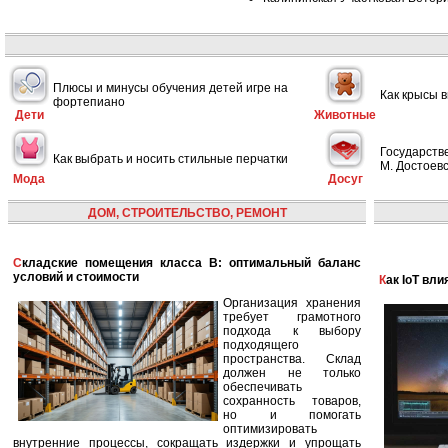
Плюсы и минусы обучения детей игре на
Как крысы 
фортепиано
Дети
Животные
Государств
Как выбрать и носить стильные перчатки
М. Достоевс
Мода
Досуг
ДОМ, СТРОИТЕЛЬСТВО, РЕМОНТ
Складские помещения класса B: оптимальный баланс
условий и стоимости
Как IoT в
Организация хранения
требует грамотного
подхода к выбору
подходящего
пространства. Склад
должен не только
обеспечивать
сохранность товаров,
но и помогать
оптимизировать
внутренние процессы, сокращать издержки и упрощать