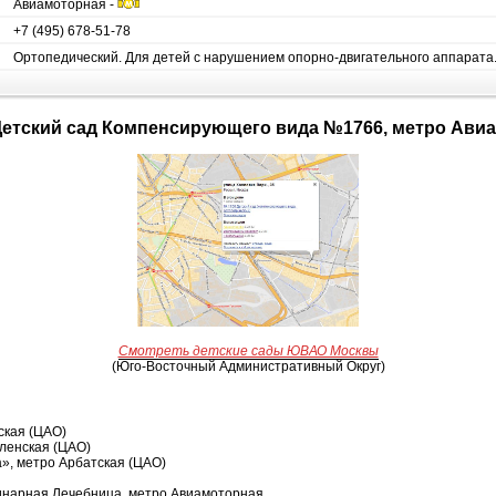
Авиамоторная -
+7 (495) 678-51-78
Ортопедический. Для детей с нарушением опорно-двигательного аппарата
- Детский сад Компенсирующего вида №1766, метро Ав
Смотреть детские сады ЮВАО Москвы
(Юго-Восточный Административный Округ)
ская (ЦАО)
ленская (ЦАО)
», метро Арбатская (ЦАО)
инарная Лечебница, метро Авиамоторная