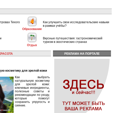
тровах Тихого
Как улучшить свои исследовательские навыки
в рамках учёбы?
Образование
и
Вкусные путешествия: гастрономический
туризм в экзотических странах
Отдых
КРАСОТА
РЕКЛАМА НА ПОРТАЛЕ
ную косметику для зрелой кожи
Как выбрать
натуральную косметику
для зрелой кожи:
ключевые ингредиенты,
полезные советы и
рекомендации по уходу,
которые помогут
сохранить упругость и
сияние.