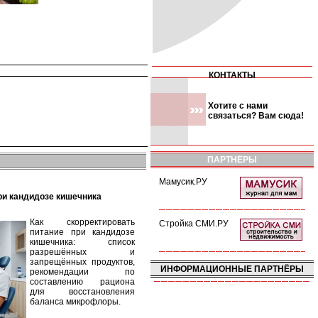
КОНТАКТЫ
Хотите с нами
связаться? Вам сюда!
ПАРТНЁРЫ
Мамусик.РУ
при кандидозе кишечника
Как скорректировать
Стройка СМИ.РУ
питание при кандидозе
кишечника: список
разрешённых и
запрещённых продуктов,
ИНФОРМАЦИОННЫЕ ПАРТНЁРЫ
рекомендации по
составлению рациона
для восстановления
баланса микрофлоры.