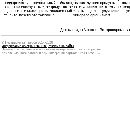
поддерживать гормональный баланс,
железа: лучшие продукты, реком
влияет на самочувствие, репродуктивное
по сочетанию питательных вещ
здоровье и снижает риски заболеваний.
советы для улучшения усв
Узнайте, почему это так важно.
минерала организмом.
Детские сады Москвы
::
Ветеринарные кл
© Независимая Пресса 2014-2026
Информация об ограничениях
Реклама на сайте
Полное или частичное копирование материалов с сайта запрещено
без письменного согласия администрации портала Free-Press.RU