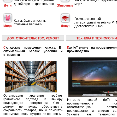
Плюсы и минусы обучения
Как крысы видят окружающ
детей игре на фортепиано
мир?
Дети
Животные
Государственный
Как выбрать и носить
литературный музей им. Ф. 
стильные перчатки
Мода
Досуг
Достоевского. Омск
ДОМ, СТРОИТЕЛЬСТВО, РЕМОНТ
ТЕХНИКА И ТЕХНОЛОГИИ
Складские помещения класса B:
Как IoT влияет на промышленность и
оптимальный баланс условий и
производство
стоимости
Организация хранения требует
грамотного подхода к выбору
Интернет вещей (IoT) м
подходящего пространства. Склад
промышленность, пов
должен не только обеспечивать
автоматизацию, оптими
сохранность товаров, но и помогать
производство и снижая зат
оптимизировать внутренние процессы,
Узнайте, как технологи