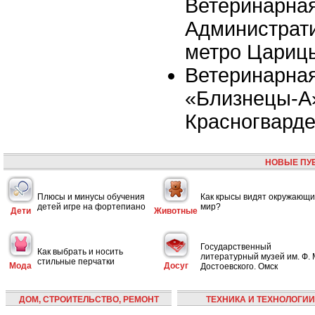
Ветеринарна
Администрати
метро Цариц
Ветеринарная
«Близнецы-А»
Красногвард
НОВЫЕ ПУ
Плюсы и минусы обучения
Как крысы видят окружающ
детей игре на фортепиано
мир?
Дети
Животные
Государственный
Как выбрать и носить
литературный музей им. Ф. 
стильные перчатки
Мода
Досуг
Достоевского. Омск
ДОМ, СТРОИТЕЛЬСТВО, РЕМОНТ
ТЕХНИКА И ТЕХНОЛОГИИ