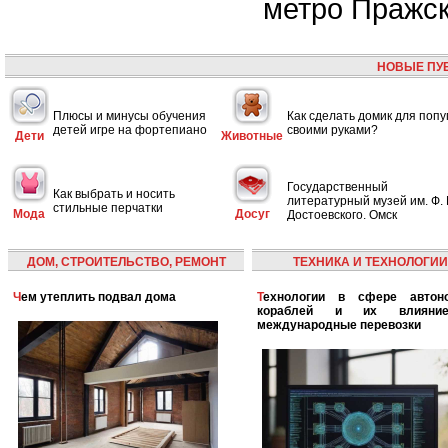
метро Пражс
НОВЫЕ ПУ
Плюсы и минусы обучения
Как сделать домик для попу
детей игре на фортепиано
своими руками?
Дети
Животные
Государственный
Как выбрать и носить
литературный музей им. Ф. 
стильные перчатки
Мода
Досуг
Достоевского. Омск
ДОМ, СТРОИТЕЛЬСТВО, РЕМОНТ
ТЕХНИКА И ТЕХНОЛОГИИ
Чем утеплить подвал дома
Технологии в сфере автономных
кораблей и их влияни
международные перевозки