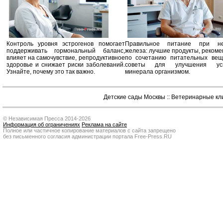
Контроль уровня эстрогенов помогает
Правильное питание при не
поддерживать гормональный баланс,
железа: лучшие продукты, реком
влияет на самочувствие, репродуктивное
по сочетанию питательных вещ
здоровье и снижает риски заболеваний.
советы для улучшения усв
Узнайте, почему это так важно.
минерала организмом.
Детские сады Москвы
::
Ветеринарные кл
© Независимая Пресса 2014-2026
Информация об ограничениях
Реклама на сайте
Полное или частичное копирование материалов с сайта запрещено
без письменного согласия администрации портала Free-Press.RU