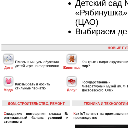
Детский сад
«Рябинушка»,
(ЦАО)
Выбираем де
НОВЫЕ ПУ
Плюсы и минусы обучения
Как крысы видят окружающ
детей игре на фортепиано
мир?
Дети
Животные
Государственный
Как выбрать и носить
литературный музей им. Ф. 
стильные перчатки
Мода
Досуг
Достоевского. Омск
ДОМ, СТРОИТЕЛЬСТВО, РЕМОНТ
ТЕХНИКА И ТЕХНОЛОГИИ
Складские помещения класса B:
Как IoT влияет на промышленность и
оптимальный баланс условий и
производство
стоимости