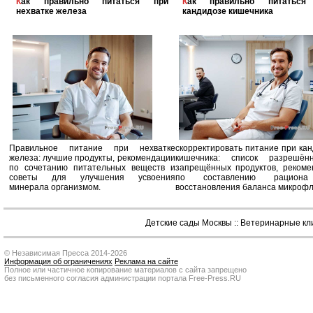
Как правильно питаться при
Как правильно питаться при
нехватке железа
кандидозе кишечника
Правильное питание при нехватке
скорректировать питание при ка
железа: лучшие продукты, рекомендации
кишечника: список разрешё
по сочетанию питательных веществ и
запрещённых продуктов, рекоме
советы для улучшения усвоения
по составлению рацион
минерала организмом.
восстановления баланса микроф
Детские сады Москвы
::
Ветеринарные кл
© Независимая Пресса 2014-2026
Информация об ограничениях
Реклама на сайте
Полное или частичное копирование материалов с сайта запрещено
без письменного согласия администрации портала Free-Press.RU