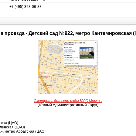
+7 (495) 323-06-88
ма проезда - Детский сад №922, метро Кантемировская 
Смотреть детские сады ЮАО Москвы
(Южный Административный Округ)
ская (ЦАО)
ленская (ЦАО)
», метро Арбатская (ЦАО)