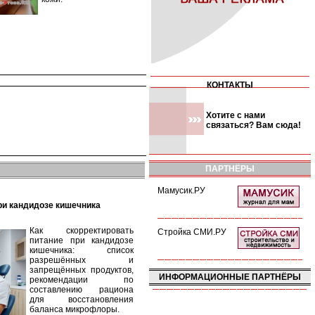
КОНТАКТЫ
Хотите с нами
связаться? Вам сюда!
ПАРТНЁРЫ
Мамусик.РУ
при кандидозе кишечника
Как скорректировать
Стройка СМИ.РУ
питание при кандидозе
кишечника: список
разрешённых и
запрещённых продуктов,
ИНФОРМАЦИОННЫЕ ПАРТНЁРЫ
рекомендации по
составлению рациона
для восстановления
баланса микрофлоры.