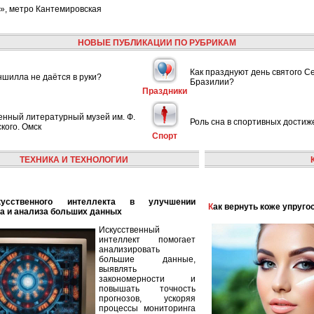
», метро Кантемировская
НОВЫЕ ПУБЛИКАЦИИ ПО РУБРИКАМ
Как празднуют день святого С
шилла не даётся в руки?
Бразилии?
Праздники
енный литературный музей им. Ф.
Роль сна в спортивных достиж
кого. Омск
Спорт
ТЕХНИКА И ТЕХНОЛОГИИ
Как вернуть коже упруго
а и анализа больших данных
Искусственный
интеллект помогает
анализировать
большие данные,
выявлять
закономерности и
повышать точность
прогнозов, ускоряя
процессы мониторинга