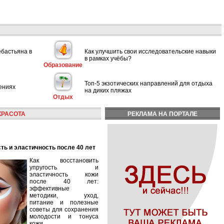
ебастьяна в
Как улучшить свои исследовательские навыки
в рамках учёбы?
Образование
Топ-5 экзотических направлений для отдыха
ениях
на диких пляжах
Отдых
КРАСОТА
РЕКЛАМА НА ПОРТАЛЕ
сть и эластичность после 40 лет
Как восстановить
упругость и
эластичность кожи
после 40 лет:
эффективные
методики, уход,
питание и полезные
советы для сохранения
молодости и тонуса
кожи.