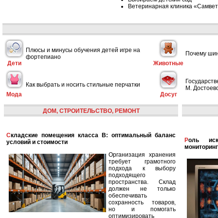
Ветеринарная клиника «Самвет
Плюсы и минусы обучения детей игре на
Почему шин
фортепиано
Дети
Животные
Государств
Как выбрать и носить стильные перчатки
М. Достоевс
Мода
Досуг
ДОМ, СТРОИТЕЛЬСТВО, РЕМОНТ
Складские помещения класса B: оптимальный баланс
Роль искусственного интеллекта в улучшении
условий и стоимости
мониторинг
Организация хранения
требует грамотного
подхода к выбору
подходящего
пространства. Склад
должен не только
обеспечивать
сохранность товаров,
но и помогать
оптимизировать