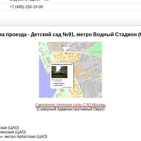
+7 (495) 150-15-00
ема проезда - Детский сад №91, метро Водный Стадион 
Смотреть детские сады САО Москвы
(Северный Административный Округ)
ская (ЦАО)
ленская (ЦАО)
», метро Арбатская (ЦАО)