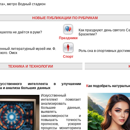
та», метро Водный стадион
НОВЫЕ ПУБЛИКАЦИИ ПО РУБРИКАМ
Как празднуют день святого С
шилла не даётся в руки?
Бразилии?
Праздники
енный литературный музей им. Ф.
Роль сна в спортивных достиж
кого. Омск
Спорт
ТЕХНИКА И ТЕХНОЛОГИИ
Как подобрать натураль
а и анализа больших данных
Искусственный
интеллект помогает
анализировать
большие данные,
выявлять
закономерности и
повышать точность
прогнозов, ускоряя
процессы мониторинга