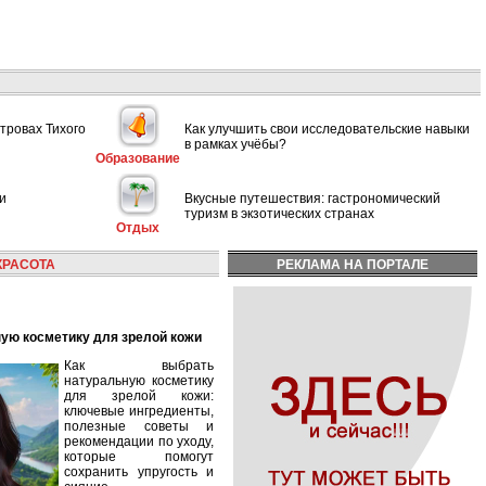
тровах Тихого
Как улучшить свои исследовательские навыки
в рамках учёбы?
Образование
и
Вкусные путешествия: гастрономический
туризм в экзотических странах
Отдых
КРАСОТА
РЕКЛАМА НА ПОРТАЛЕ
ную косметику для зрелой кожи
Как выбрать
натуральную косметику
для зрелой кожи:
ключевые ингредиенты,
полезные советы и
рекомендации по уходу,
которые помогут
сохранить упругость и