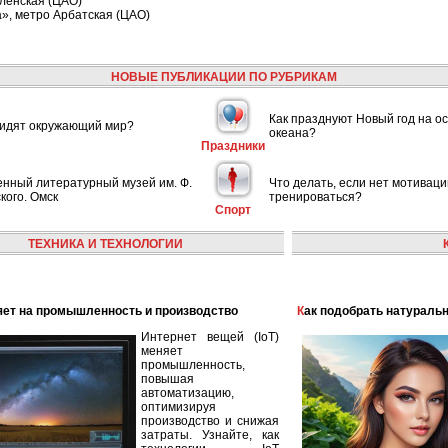
ленская (ЦАО)
», метро Арбатская (ЦАО)
НОВЫЕ ПУБЛИКАЦИИ ПО РУБРИКАМ
Как празднуют Новый год на ос
видят окружающий мир?
океана?
Праздники
енный литературный музей им. Ф.
Что делать, если нет мотиваци
кого. Омск
тренироваться?
Спорт
ТЕХНИКА И ТЕХНОЛОГИИ
лияет на промышленность и производство
Как подобрать натураль
Интернет вещей (IoT)
меняет
промышленность,
повышая
автоматизацию,
оптимизируя
производство и снижая
затраты. Узнайте, как