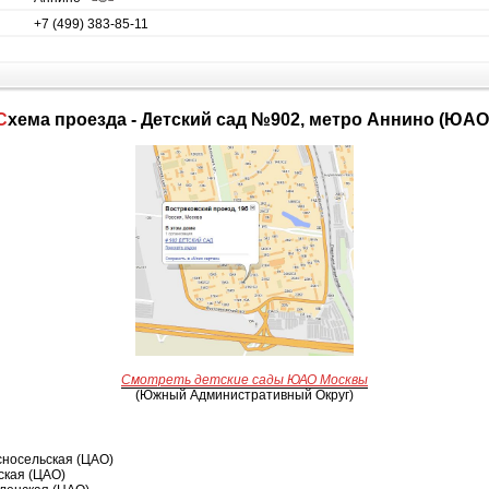
+7 (499) 383-85-11
Схема проезда - Детский сад №902, метро Аннино (ЮАО
Смотреть детские сады ЮАО Москвы
(Южный Административный Округ)
сносельская (ЦАО)
ская (ЦАО)