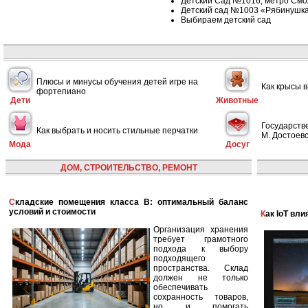
Детский Сад №1016, метро Смо
Детский сад №1003 «Рябинушка
Выбираем детский сад
Плюсы и минусы обучения детей игре на
Как крысы 
фортепиано
Дети
Животные
Государств
Как выбрать и носить стильные перчатки
М. Достоевс
Мода
Досуг
ДОМ, СТРОИТЕЛЬСТВО, РЕМОНТ
Складские помещения класса B: оптимальный баланс
условий и стоимости
Как IoT в
Организация хранения
требует грамотного
подхода к выбору
подходящего
пространства. Склад
должен не только
обеспечивать
сохранность товаров,
но и помогать