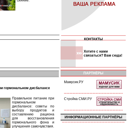
сияние.
КОНТАКТЫ
Хотите с нами
связаться? Вам сюда!
ПАРТНЁРЫ
Мамусик.РУ
при гормональном дисбалансе
Правильное питание при
Стройка СМИ.РУ
гормональном
дисбалансе: советы по
выбору продуктов и
составлению рациона
ИНФОРМАЦИОННЫЕ ПАРТНЁРЫ
для восстановления
гормонального фона и
улучшения самочувствия.