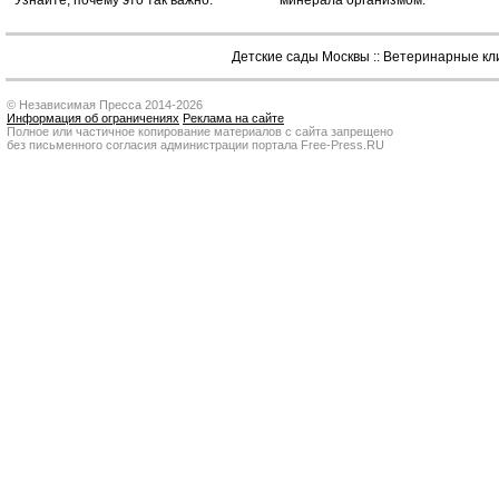
Узнайте, почему это так важно.
минерала организмом.
Детские сады Москвы
::
Ветеринарные кл
© Независимая Пресса 2014-2026
Информация об ограничениях
Реклама на сайте
Полное или частичное копирование материалов с сайта запрещено
без письменного согласия администрации портала Free-Press.RU