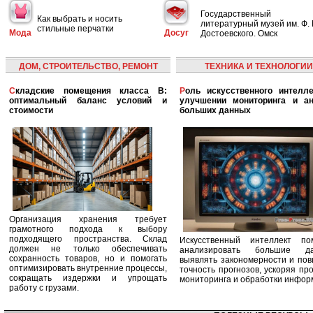
Государственный
Как выбрать и носить
литературный музей им. Ф. 
стильные перчатки
Мода
Досуг
Достоевского. Омск
ДОМ, СТРОИТЕЛЬСТВО, РЕМОНТ
ТЕХНИКА И ТЕХНОЛОГИИ
Складские помещения класса B:
Роль искусственного интеллекта в
оптимальный баланс условий и
улучшении мониторинга и ан
стоимости
больших данных
Организация хранения требует
грамотного подхода к выбору
подходящего пространства. Склад
Искусственный интеллект по
должен не только обеспечивать
анализировать большие да
сохранность товаров, но и помогать
выявлять закономерности и по
оптимизировать внутренние процессы,
точность прогнозов, ускоряя пр
сокращать издержки и упрощать
мониторинга и обработки инфор
работу с грузами.