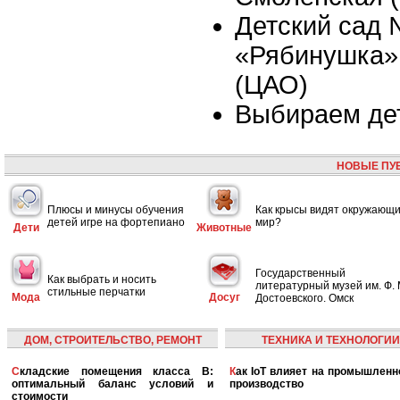
Детский сад
«Рябинушка»,
(ЦАО)
Выбираем де
НОВЫЕ ПУ
Плюсы и минусы обучения
Как крысы видят окружающ
детей игре на фортепиано
мир?
Дети
Животные
Государственный
Как выбрать и носить
литературный музей им. Ф. 
стильные перчатки
Мода
Досуг
Достоевского. Омск
ДОМ, СТРОИТЕЛЬСТВО, РЕМОНТ
ТЕХНИКА И ТЕХНОЛОГИИ
Складские помещения класса B:
Как IoT влияет на промышленность и
оптимальный баланс условий и
производство
стоимости