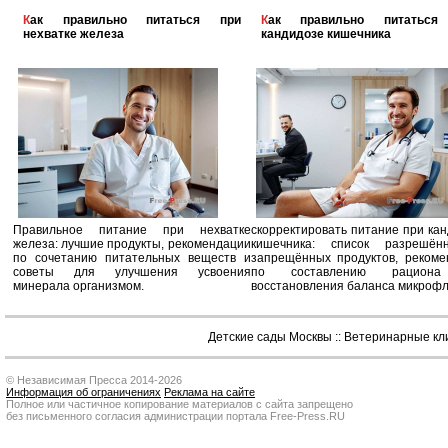
Как правильно питаться при
Как правильно питаться при
нехватке железа
кандидозе кишечника
Правильное питание при нехватке
скорректировать питание при ка
железа: лучшие продукты, рекомендации
кишечника: список разрешё
по сочетанию питательных веществ и
запрещённых продуктов, рекоме
советы для улучшения усвоения
по составлению рацион
минерала организмом.
восстановления баланса микроф
Детские сады Москвы
::
Ветеринарные кл
© Независимая Пресса 2014-2026
Информация об ограничениях
Реклама на сайте
Полное или частичное копирование материалов с сайта запрещено
без письменного согласия администрации портала Free-Press.RU