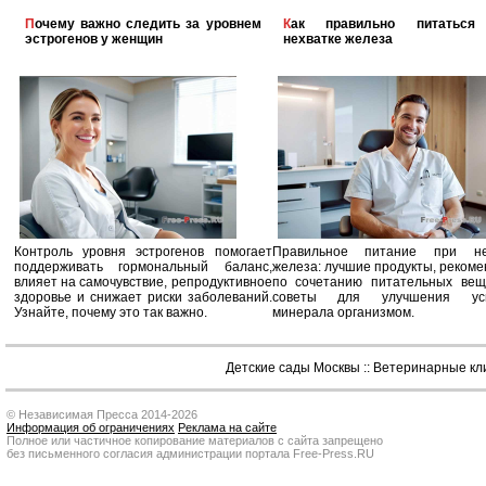
Почему важно следить за уровнем
Как правильно питаться при
эстрогенов у женщин
нехватке железа
Контроль уровня эстрогенов помогает
Правильное питание при не
поддерживать гормональный баланс,
железа: лучшие продукты, реком
влияет на самочувствие, репродуктивное
по сочетанию питательных вещ
здоровье и снижает риски заболеваний.
советы для улучшения усв
Узнайте, почему это так важно.
минерала организмом.
Детские сады Москвы
::
Ветеринарные кл
© Независимая Пресса 2014-2026
Информация об ограничениях
Реклама на сайте
Полное или частичное копирование материалов с сайта запрещено
без письменного согласия администрации портала Free-Press.RU