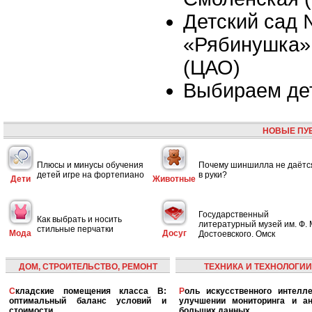
Детский сад
«Рябинушка»,
(ЦАО)
Выбираем де
НОВЫЕ ПУ
Плюсы и минусы обучения
Почему шиншилла не даётс
детей игре на фортепиано
в руки?
Дети
Животные
Государственный
Как выбрать и носить
литературный музей им. Ф. 
стильные перчатки
Мода
Досуг
Достоевского. Омск
ДОМ, СТРОИТЕЛЬСТВО, РЕМОНТ
ТЕХНИКА И ТЕХНОЛОГИИ
Складские помещения класса B:
Роль искусственного интеллекта в
оптимальный баланс условий и
улучшении мониторинга и ан
стоимости
больших данных