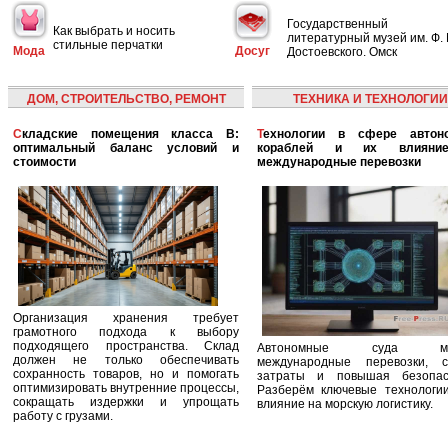
Государственный
Как выбрать и носить
литературный музей им. Ф. 
стильные перчатки
Мода
Досуг
Достоевского. Омск
ДОМ, СТРОИТЕЛЬСТВО, РЕМОНТ
ТЕХНИКА И ТЕХНОЛОГИИ
Складские помещения класса B:
Технологии в сфере автономных
оптимальный баланс условий и
кораблей и их влияни
стоимости
международные перевозки
Организация хранения требует
грамотного подхода к выбору
подходящего пространства. Склад
Автономные суда ме
должен не только обеспечивать
международные перевозки, с
сохранность товаров, но и помогать
затраты и повышая безопасн
оптимизировать внутренние процессы,
Разберём ключевые технологи
сокращать издержки и упрощать
влияние на морскую логистику.
работу с грузами.