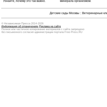
Узнайте, почему это так важно.
минерала организмом.
Детские сады Москвы
::
Ветеринарные кл
© Независимая Пресса 2014-2026
Информация об ограничениях
Реклама на сайте
Полное или частичное копирование материалов с сайта запрещено
без письменного согласия администрации портала Free-Press.RU