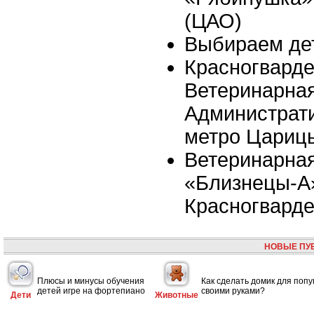
(ЦАО)
Выбираем де
Красногвард
Ветеринарна
Администрати
метро Цариц
Ветеринарная
«Близнецы-А»
Красногвард
НОВЫЕ ПУ
Плюсы и минусы обучения
Как сделать домик для попу
детей игре на фортепиано
своими руками?
Дети
Животные