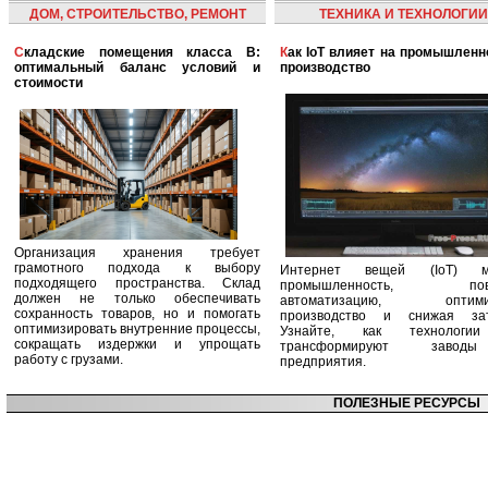
ДОМ, СТРОИТЕЛЬСТВО, РЕМОНТ
ТЕХНИКА И ТЕХНОЛОГИИ
Складские помещения класса B:
Как IoT влияет на промышленность и
оптимальный баланс условий и
производство
стоимости
Организация хранения требует
грамотного подхода к выбору
Интернет вещей (IoT) м
подходящего пространства. Склад
промышленность, пов
должен не только обеспечивать
автоматизацию, оптими
сохранность товаров, но и помогать
производство и снижая зат
оптимизировать внутренние процессы,
Узнайте, как технологи
сокращать издержки и упрощать
трансформируют заво
работу с грузами.
предприятия.
ПОЛЕЗНЫЕ РЕСУРСЫ