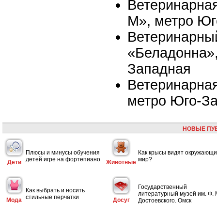
Ветеринарная 
M», метро Ю
Ветеринарны
«Беладонна»,
Западная
Ветеринарная
метро Юго-З
НОВЫЕ ПУ
Плюсы и минусы обучения
Как крысы видят окружающ
детей игре на фортепиано
мир?
Дети
Животные
Государственный
Как выбрать и носить
литературный музей им. Ф. 
стильные перчатки
Мода
Досуг
Достоевского. Омск