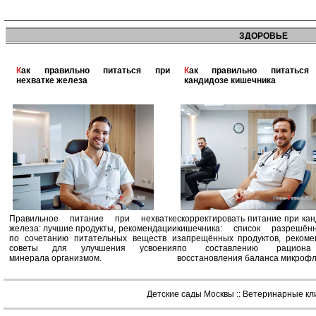
ЗДОРОВЬЕ
Как правильно питаться при
Как правильно питаться при
нехватке железа
кандидозе кишечника
Правильное питание при нехватке
скорректировать питание при ка
железа: лучшие продукты, рекомендации
кишечника: список разрешё
по сочетанию питательных веществ и
запрещённых продуктов, рекоме
советы для улучшения усвоения
по составлению рацион
минерала организмом.
восстановления баланса микроф
Детские сады Москвы
::
Ветеринарные кл