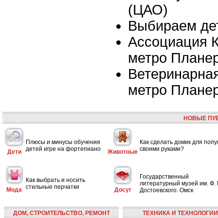
(ЦАО)
Выбираем де
Ассоциация 
метро Плане
Ветеринарная
метро Плане
НОВЫЕ ПУ
Плюсы и минусы обучения
Как сделать домик для попу
детей игре на фортепиано
своими руками?
Дети
Животные
Государственный
Как выбрать и носить
литературный музей им. Ф. 
стильные перчатки
Мода
Досуг
Достоевского. Омск
ДОМ, СТРОИТЕЛЬСТВО, РЕМОНТ
ТЕХНИКА И ТЕХНОЛОГИИ