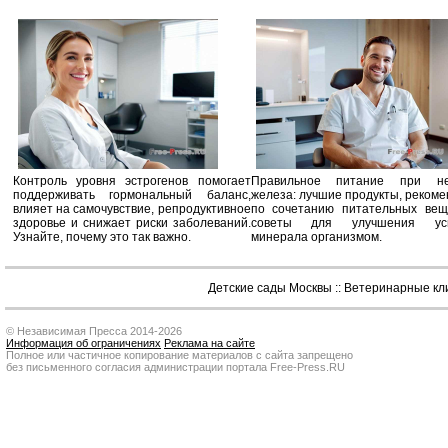
Контроль уровня эстрогенов помогает
Правильное питание при не
поддерживать гормональный баланс,
железа: лучшие продукты, реком
влияет на самочувствие, репродуктивное
по сочетанию питательных вещ
здоровье и снижает риски заболеваний.
советы для улучшения усв
Узнайте, почему это так важно.
минерала организмом.
Детские сады Москвы
::
Ветеринарные кл
© Независимая Пресса 2014-2026
Информация об ограничениях
Реклама на сайте
Полное или частичное копирование материалов с сайта запрещено
без письменного согласия администрации портала Free-Press.RU