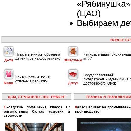
«Рябинушка»,
(ЦАО)
Выбираем де
НОВЫЕ ПУ
Плюсы и минусы обучения
Как крысы видят окружающ
детей игре на фортепиано
мир?
Дети
Животные
Государственный
Как выбрать и носить
литературный музей им. Ф. 
стильные перчатки
Мода
Досуг
Достоевского. Омск
ДОМ, СТРОИТЕЛЬСТВО, РЕМОНТ
ТЕХНИКА И ТЕХНОЛОГИИ
Складские помещения класса B:
Как IoT влияет на промышленность и
оптимальный баланс условий и
производство
стоимости