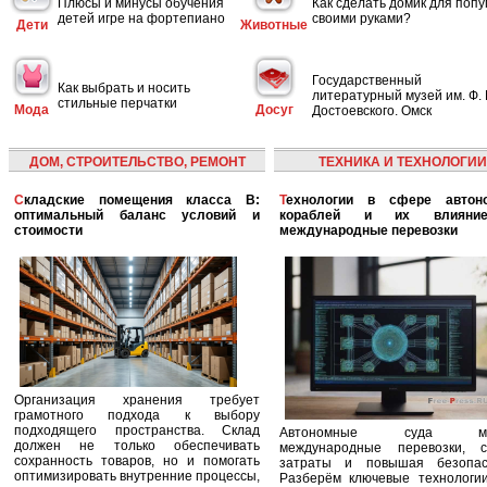
Плюсы и минусы обучения
Как сделать домик для попу
детей игре на фортепиано
своими руками?
Дети
Животные
Государственный
Как выбрать и носить
литературный музей им. Ф. 
стильные перчатки
Мода
Досуг
Достоевского. Омск
ДОМ, СТРОИТЕЛЬСТВО, РЕМОНТ
ТЕХНИКА И ТЕХНОЛОГИИ
Складские помещения класса B:
Технологии в сфере автономных
оптимальный баланс условий и
кораблей и их влияни
стоимости
международные перевозки
Организация хранения требует
грамотного подхода к выбору
подходящего пространства. Склад
Автономные суда ме
должен не только обеспечивать
международные перевозки, с
сохранность товаров, но и помогать
затраты и повышая безопасн
оптимизировать внутренние процессы,
Разберём ключевые технологи