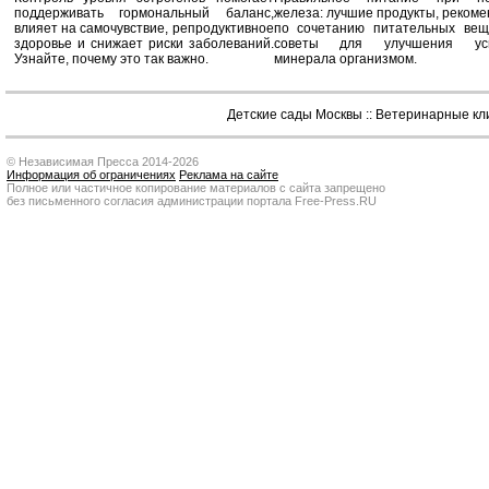
поддерживать гормональный баланс,
железа: лучшие продукты, реком
влияет на самочувствие, репродуктивное
по сочетанию питательных вещ
здоровье и снижает риски заболеваний.
советы для улучшения усв
Узнайте, почему это так важно.
минерала организмом.
Детские сады Москвы
::
Ветеринарные кл
© Независимая Пресса 2014-2026
Информация об ограничениях
Реклама на сайте
Полное или частичное копирование материалов с сайта запрещено
без письменного согласия администрации портала Free-Press.RU