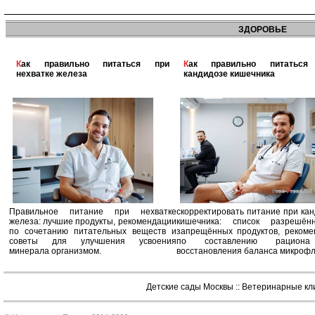
ЗДОРОВЬЕ
Как правильно питаться при
Как правильно питаться при
нехватке железа
кандидозе кишечника
Правильное питание при нехватке
скорректировать питание при ка
железа: лучшие продукты, рекомендации
кишечника: список разрешё
по сочетанию питательных веществ и
запрещённых продуктов, рекоме
советы для улучшения усвоения
по составлению рацион
минерала организмом.
восстановления баланса микроф
Детские сады Москвы
::
Ветеринарные кл