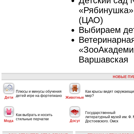
Детский сад
«Рябинушка»,
(ЦАО)
Выбираем де
Ветеринарная
«ЗооАкадеми
Варшавская
НОВЫЕ ПУ
Плюсы и минусы обучения
Как крысы видят окружающ
детей игре на фортепиано
мир?
Дети
Животные
Государственный
Как выбрать и носить
литературный музей им. Ф. 
стильные перчатки
Мода
Досуг
Достоевского. Омск