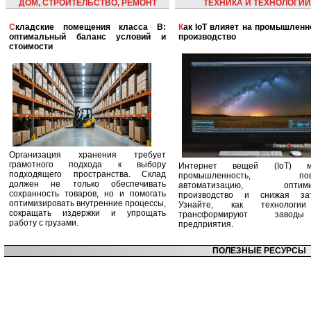
ДОМ, СТРОИТЕЛЬСТВО, РЕМОНТ
ТЕХНИКА И ТЕХНОЛОГИИ
Складские помещения класса B:
Как IoT влияет на промышленность и
оптимальный баланс условий и
производство
стоимости
Организация хранения требует
грамотного подхода к выбору
Интернет вещей (IoT) м
подходящего пространства. Склад
промышленность, пов
должен не только обеспечивать
автоматизацию, оптими
сохранность товаров, но и помогать
производство и снижая зат
оптимизировать внутренние процессы,
Узнайте, как технологи
сокращать издержки и упрощать
трансформируют заво
работу с грузами.
предприятия.
ПОЛЕЗНЫЕ РЕСУРСЫ