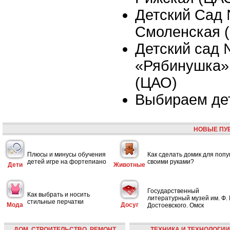
Детский Сад 
Смоленская 
Детский сад
«Рябинушка»,
(ЦАО)
Выбираем де
НОВЫЕ ПУ
Плюсы и минусы обучения
Как сделать домик для попу
детей игре на фортепиано
своими руками?
Дети
Животные
Государственный
Как выбрать и носить
литературный музей им. Ф. 
стильные перчатки
Мода
Досуг
Достоевского. Омск
ДОМ, СТРОИТЕЛЬСТВО, РЕМОНТ
ТЕХНИКА И ТЕХНОЛОГИИ