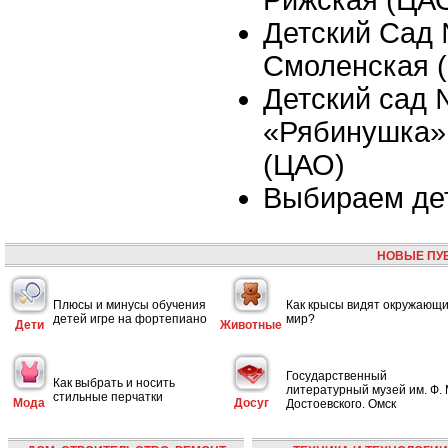
Детский Сад 
Смоленская 
Детский сад
«Рябинушка»,
(ЦАО)
Выбираем де
НОВЫЕ ПУ
Плюсы и минусы обучения
Как крысы видят окружающ
детей игре на фортепиано
мир?
Дети
Животные
Государственный
Как выбрать и носить
литературный музей им. Ф. 
стильные перчатки
Мода
Досуг
Достоевского. Омск