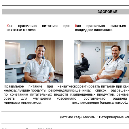
ЗДОРОВЬЕ
Как правильно питаться при
Как правильно питаться при
нехватке железа
кандидозе кишечника
Правильное питание при нехватке
скорректировать питание при ка
железа: лучшие продукты, рекомендации
кишечника: список разрешё
по сочетанию питательных веществ и
запрещённых продуктов, рекоме
советы для улучшения усвоения
по составлению рацион
минерала организмом.
восстановления баланса микроф
Детские сады Москвы
::
Ветеринарные кл