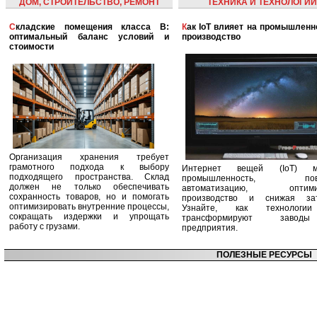
ДОМ, СТРОИТЕЛЬСТВО, РЕМОНТ
ТЕХНИКА И ТЕХНОЛОГИИ
Складские помещения класса B:
Как IoT влияет на промышленность и
оптимальный баланс условий и
производство
стоимости
Организация хранения требует
грамотного подхода к выбору
Интернет вещей (IoT) м
подходящего пространства. Склад
промышленность, пов
должен не только обеспечивать
автоматизацию, оптими
сохранность товаров, но и помогать
производство и снижая зат
оптимизировать внутренние процессы,
Узнайте, как технологи
сокращать издержки и упрощать
трансформируют заво
работу с грузами.
предприятия.
ПОЛЕЗНЫЕ РЕСУРСЫ