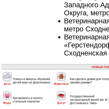
Западного Ад
Округа, метр
Ветеринарная
метро Сходн
Ветеринарная
«Герстендорф
Сходненская
НОВЫЕ ПУ
Плюсы и минусы обучения
Как сделать домик для попу
детей игре на фортепиано
своими руками?
Дети
Животные
Государственный
Как выбрать и носить
литературный музей им. Ф. 
стильные перчатки
Мода
Досуг
Достоевского. Омск