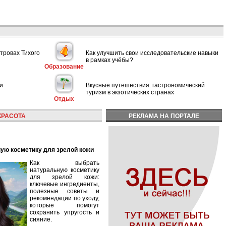
тровах Тихого
Как улучшить свои исследовательские навыки
в рамках учёбы?
Образование
и
Вкусные путешествия: гастрономический
туризм в экзотических странах
Отдых
КРАСОТА
РЕКЛАМА НА ПОРТАЛЕ
ную косметику для зрелой кожи
Как выбрать
натуральную косметику
для зрелой кожи:
ключевые ингредиенты,
полезные советы и
рекомендации по уходу,
которые помогут
сохранить упругость и
сияние.