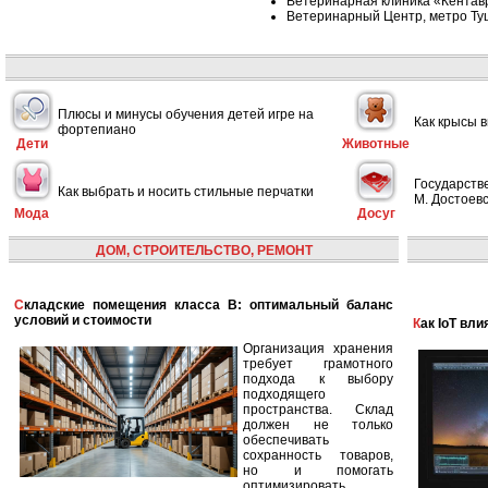
Ветеринарная клиника «Кентав
Ветеринарный Центр, метро Ту
Плюсы и минусы обучения детей игре на
Как крысы 
фортепиано
Дети
Животные
Государств
Как выбрать и носить стильные перчатки
М. Достоевс
Мода
Досуг
ДОМ, СТРОИТЕЛЬСТВО, РЕМОНТ
Складские помещения класса B: оптимальный баланс
условий и стоимости
Как IoT в
Организация хранения
требует грамотного
подхода к выбору
подходящего
пространства. Склад
должен не только
обеспечивать
сохранность товаров,
но и помогать
оптимизировать