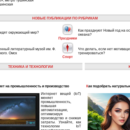
р», метро Тушинская
шинская
НОВЫЕ ПУБЛИКАЦИИ ПО РУБРИКАМ
Как празднуют Новый год на ос
видят окружающий мир?
океана?
Праздники
енный литературный музей им. Ф.
Что делать, если нет мотиваци
кого. Омск
тренироваться?
Спорт
ТЕХНИКА И ТЕХНОЛОГИИ
лияет на промышленность и производство
Как подобрать натураль
Интернет вещей (IoT)
меняет
промышленность,
повышая
автоматизацию,
оптимизируя
производство и снижая
затраты. Узнайте, как
технологии IoT