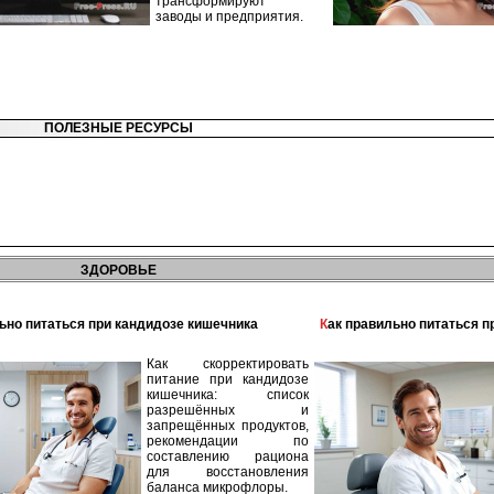
трансформируют
заводы и предприятия.
ПОЛЕЗНЫЕ РЕСУРСЫ
ЗДОРОВЬЕ
льно питаться при кандидозе кишечника
Как правильно питаться 
Как скорректировать
питание при кандидозе
кишечника: список
разрешённых и
запрещённых продуктов,
рекомендации по
составлению рациона
для восстановления
баланса микрофлоры.